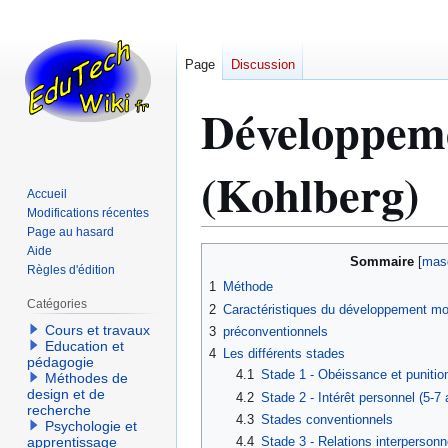
Page
Discussion
Développeme
(Kohlberg)
Accueil
Modifications récentes
Page au hasard
Aide
Aller
Aller
Sommaire
Règles d'édition
à
à
1
Méthode
la
la
Catégories
2
Caractéristiques du développement mo
navigation
recherche
Cours et travaux
3
préconventionnels
Education et
4
Les différents stades
pédagogie
4.1
Stade 1 - Obéissance et punition
Méthodes de
design et de
4.2
Stade 2 - Intérêt personnel (5-7 
recherche
4.3
Stades conventionnels
Psychologie et
apprentissage
4.4
Stade 3 - Relations interpersonn