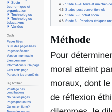
Socio-
4.5
Stade 4 - Autorité et maintien de
économique et
4.6
Stades post-conventionnels
organisation
Technologies
4.7
Stade 5 - Contrat social
Technologies
4.8
Stade 6 - Principes éthiques uni
éducatives
Variées
Méthode
Outils
Pages liées
Suivi des pages liées
Pages spéciales
Pour détermine
Version imprimable
Lien permanent
Informations sur la page
moral atteint p
Citer cette page
Parcourir les propriétés
moraux, dont le
Big brother
Pointage des
contributions
de réflexion éth
Nouvelles pages
Pages populaires
Qui est en ligne?
dilemmes, le di
Toutes les pages