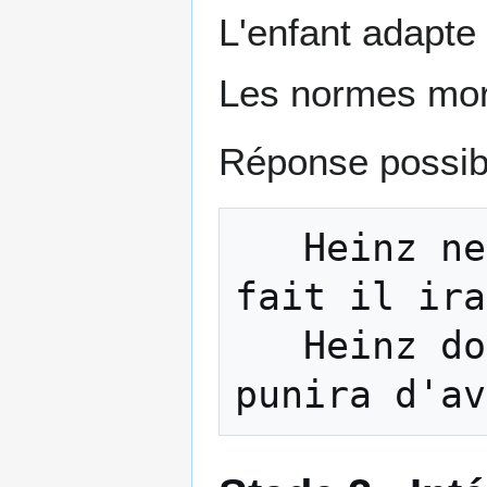
L'enfant adapte
Les normes mora
Réponse possib
   Heinz ne doit pas voler car s'il le 
fait il ira
   Heinz doit voler car sinon Dieu le 