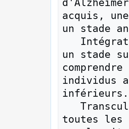
d'Alzheimer
acquis, une
un stade an
   Intégratif, une personne ayant acquis 
un stade su
comprendre 
individus a
inférieurs.

   Transculturel, c'est-à-dire que dans 
toutes les 