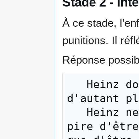
Stade 2 - Int
À ce stade, l'e
punitions. Il réfl
Réponse possib
   Heinz doit voler car sa femme l'aimera 
d'autant pl
   Heinz ne doit pas voler car c'est bien 
pire d'être