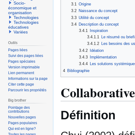
Socio-
3.1
Origine
économique et
3.2
Naissance du concept
organisation
Technologies
3.3
Utilité du concept
Technologies
3.4
Description du concept
éducatives
3.4.1
Inspiration
Variées
3.4.1.1
Le résumé ou briefi
Outils
3.4.1.2
Les besoins des u
Pages liées
3.4.2
Idéation
Suivi des pages liées
3.4.3
Implémentation
Pages spéciales
3.4.4
Les solutions systémique
Version imprimable
4
Bibliographie
Lien permanent
Informations sur la page
Citer cette page
Collaborativ
Parcourir les propriétés
Big brother
Pointage des
Définition
contributions
Nouvelles pages
Pages populaires
Qui est en ligne?
Toutes les pages