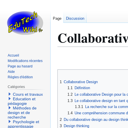
Page
Discussion
Collaborativ
Aller
Aller
Accueil
à
à
Modifications récentes
Page au hasard
la
la
Aide
navigation
recherche
Règles d'édition
1
Collaborative Design
Catégories
1.1
Définition
Cours et travaux
1.2
Le collaborative Design pour la c
Education et
1.3
Le collaborative design en tan
pédagogie
1.3.1
La recherche sur la comm
Méthodes de
design et de
1.4
Une compréhension commune dans
recherche
2
Du collaborative design au design thin
Psychologie et
3
Design thinking
apprentissage