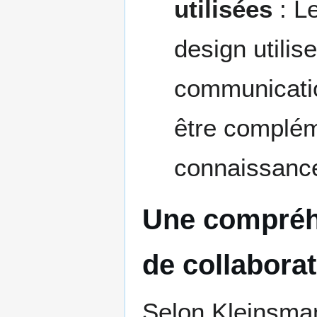
utilisées
: Le
design utilis
communicatio
être compléme
connaissanc
Une compréh
de collabora
Selon Kleinsmann