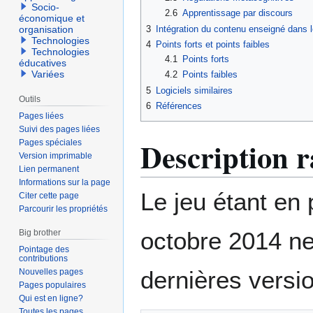
Socio-
2.6
Apprentissage par discours
économique et
3
Intégration du contenu enseigné dans l
organisation
Technologies
4
Points forts et points faibles
Technologies
4.1
Points forts
éducatives
Variées
4.2
Points faibles
5
Logiciels similaires
Outils
6
Références
Pages liées
Suivi des pages liées
Description r
Pages spéciales
Version imprimable
Lien permanent
Informations sur la page
Le jeu étant en 
Citer cette page
Parcourir les propriétés
octobre 2014 ne
Big brother
Pointage des
contributions
dernières vers
Nouvelles pages
Pages populaires
Qui est en ligne?
Toutes les pages