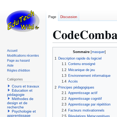
Page
Discussion
CodeComba
Aller
Aller
Accueil
Sommaire
à
à
Modifications récentes
1
Description rapide du logiciel
Page au hasard
la
la
1.1
Contenu enseigné
Aide
navigation
recherche
1.2
Mécanique de jeu
Règles d'édition
1.3
Environnement informatique
Catégories
1.4
Accès
Cours et travaux
2
Principes pédagogiques
Education et
2.1
Apprentissage actif
pédagogie
2.2
Apprentissage cognitif
Méthodes de
design et de
2.3
Apprentissage par répétition
recherche
2.4
Facteurs motivationnels
Psychologie et
apprentissage
2.5
Régulations Metacognitives