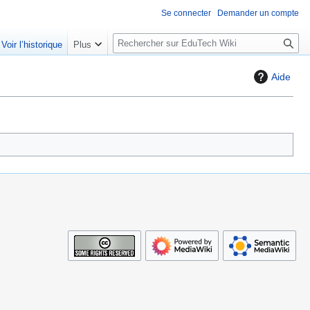
Se connecter
Demander un compte
R
Voir l’historique
Plus
e
c
Aide
h
e
r
c
h
e
r