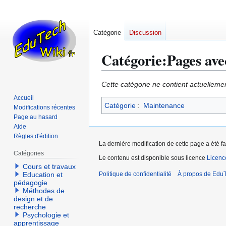
Catégorie
Discussion
Catégorie
:
Pages ave
Aller
Aller
Cette catégorie ne contient actuellem
à
à
Accueil
Catégorie
:
Maintenance
la
la
Modifications récentes
navigation
recherche
Page au hasard
Aide
Règles d'édition
La dernière modification de cette page a été fa
Catégories
Le contenu est disponible sous licence
Licen
Cours et travaux
Education et
Politique de confidentialité
À propos de EduT
pédagogie
Méthodes de
design et de
recherche
Psychologie et
apprentissage