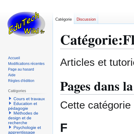
Catégorie
Discussion
Catégorie
:
F
Aller
Aller
Accueil
Articles et tutor
à
à
Modifications récentes
Page au hasard
la
la
Aide
navigation
recherche
Pages dans la
Règles d'édition
Catégories
Cours et travaux
Cette catégorie
Education et
pédagogie
Méthodes de
design et de
recherche
F
Psychologie et
apprentissage