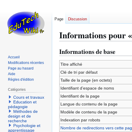
Page
Discussion
Informations pour «
Informations de base
Aller
Aller
à
à
Accueil
Modifications récentes
la
la
Titre affiché
Page au hasard
navigation
recherche
Clé de tri par défaut
Aide
Règles d'édition
Taille de la page (en octets)
Identifiant dʼespace de noms
Catégories
Identifiant de la page
Cours et travaux
Education et
Langue du contenu de la page
pédagogie
Méthodes de
Modèle de contenu de la page
design et de
Indexation par robots
recherche
Psychologie et
Nombre de redirections vers cette pa
apprentissage