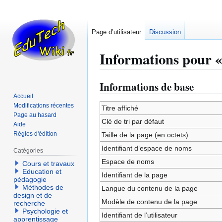
Page d’utilisateur
Discussion
Informations pour «
Informations de base
Aller
Aller
à
à
Accueil
Modifications récentes
la
la
Titre affiché
Page au hasard
navigation
recherche
Clé de tri par défaut
Aide
Règles d'édition
Taille de la page (en octets)
Identifiant dʼespace de noms
Catégories
Espace de noms
Cours et travaux
Education et
Identifiant de la page
pédagogie
Méthodes de
Langue du contenu de la page
design et de
Modèle de contenu de la page
recherche
Psychologie et
Identifiant de l’utilisateur
apprentissage