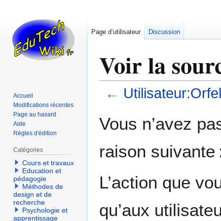
Page d’utilisateur
Discussion
Voir la sour
←
Utilisateur:Orfel
Accueil
Modifications récentes
Aller
Aller
Page au hasard
Vous n’avez pas 
Aide
à
à
Règles d'édition
la
la
raison suivante 
navigation
recherche
Catégories
Cours et travaux
Education et
L’action que vo
pédagogie
Méthodes de
design et de
recherche
qu’aux utilisate
Psychologie et
apprentissage