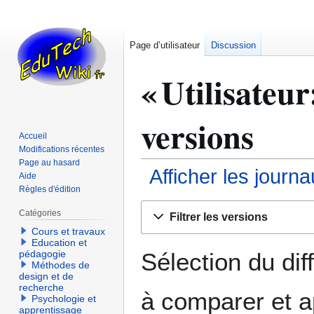
Page d’utilisateur
Discussion
« Utilisateur
versions
Accueil
Modifications récentes
Page au hasard
Afficher les journ
Aide
Règles d'édition
Aller
Aller
Catégories
Filtrer les versions
à
à
Cours et travaux
la
la
Education et
navigation
recherche
Sélection du dif
pédagogie
Méthodes de
design et de
recherche
à comparer et a
Psychologie et
apprentissage