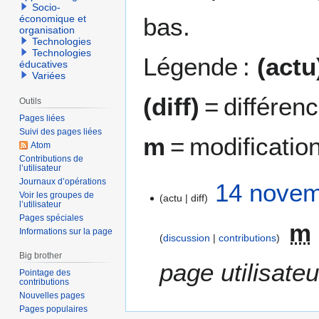
Socio-
bas.
économique et
organisation
Technologies
Technologies
Légende :
(actu
éducatives
Variées
(diff)
= différen
Outils
Pages liées
Suivi des pages liées
m
= modificatio
Atom
Contributions de
l’utilisateur
Journaux d’opérations
1
14 novem
Voir les groupes de
actu
diff
4
l’utilisateur
n
Pages spéciales
m
o
Informations sur la page
discussion
contributions
v
Big brother
e
page utilisateu
Pointage des
m
contributions
b
Nouvelles pages
r
Pages populaires