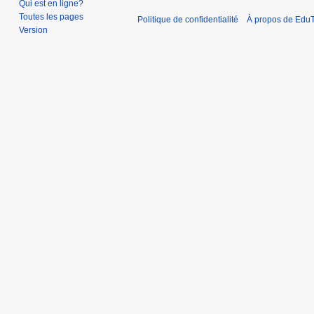
Qui est en ligne?
e
Toutes les pages
2
Politique de confidentialité
À propos de EduT
Version
0
1
4