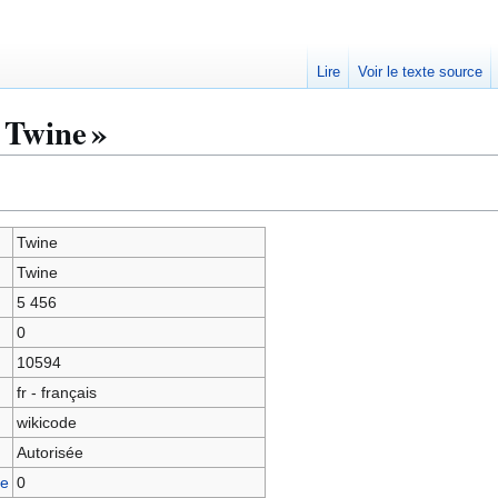
Lire
Voir le texte source
 Twine »
Twine
Twine
5 456
0
10594
fr - français
wikicode
Autorisée
ge
0