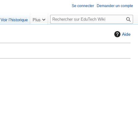
Se connecter
Demander un compte
R
Voir l’historique
Plus
e
c
Aide
h
e
r
c
h
e
r