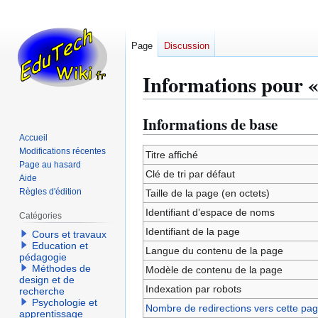
Page
Discussion
Informations pour «
Informations de base
Aller
Aller
à
à
Accueil
Modifications récentes
la
la
Titre affiché
Page au hasard
navigation
recherche
Clé de tri par défaut
Aide
Règles d'édition
Taille de la page (en octets)
Identifiant dʼespace de noms
Catégories
Identifiant de la page
Cours et travaux
Education et
Langue du contenu de la page
pédagogie
Méthodes de
Modèle de contenu de la page
design et de
Indexation par robots
recherche
Psychologie et
Nombre de redirections vers cette pa
apprentissage