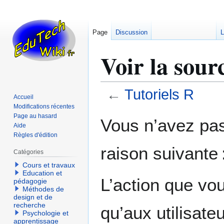
Page
Discussion
L
Voir la sour
←
Tutoriels R
Accueil
Modifications récentes
Aller
Aller
Page au hasard
Vous n’avez pas 
Aide
à
à
Règles d'édition
la
la
raison suivante 
navigation
recherche
Catégories
Cours et travaux
Education et
L’action que vo
pédagogie
Méthodes de
design et de
recherche
qu’aux utilisate
Psychologie et
apprentissage