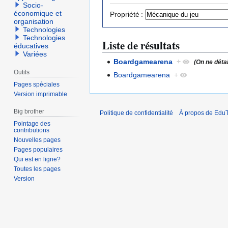
Socio-
économique et
Propriété :
organisation
Technologies
Technologies
Liste de résultats
éducatives
Variées
Boardgamearena
+
(On ne déta
Outils
Boardgamearena
+
Pages spéciales
Version imprimable
Big brother
Politique de confidentialité
À propos de EduT
Pointage des
contributions
Nouvelles pages
Pages populaires
Qui est en ligne?
Toutes les pages
Version