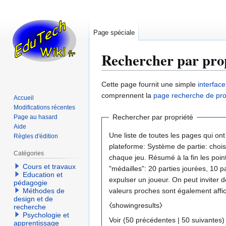
Page spéciale
Rechercher par pro
Aller
Aller
Cette page fournit une simple
interfac
à
à
comprennent la
page recherche de pro
Accueil
la
la
Modifications récentes
navigation
recherche
Rechercher par propriété
Page au hasard
Aide
Une liste de toutes les pages qui ont
Règles d'édition
plateforme: Système de partie: chois
Catégories
chaque jeu. Résumé à la fin les points
Cours et travaux
"médailles": 20 parties jourées, 10 parties gagnées, bon joueur (sur une éche
Education et
expulser un joueur. On peut inviter des gens spécifiques (partie fermée), des groupes. Recommendation de jeux voisins. ». Puisqu’il n’y a que quelques résultats, les
pédagogie
Méthodes de
valeurs proches sont également affi
design et de
⧼showingresults⧽
recherche
Psychologie et
Voir (
50 précédentes
|
50 suivantes
)
apprentissage