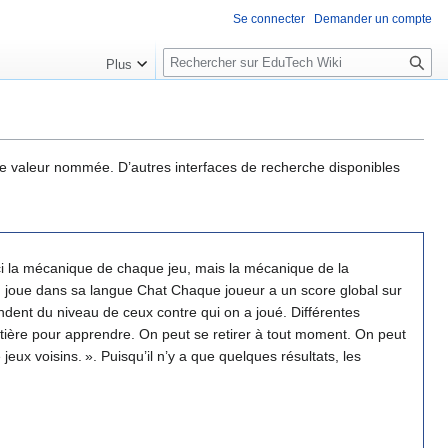
Se connecter
Demander un compte
R
Plus
e
c
h
e
r
une valeur nommée. D’autres interfaces de recherche disponibles
c
h
e
r
ici la mécanique de chaque jeu, mais la mécanique de la
cun joue dans sa langue Chat Chaque joueur a un score global sur
 niveau de ceux contre qui on a joué. Différentes