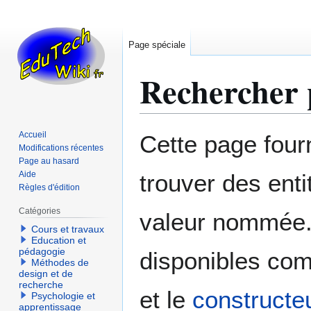
Page spéciale
Rechercher 
Aller
Aller
Accueil
Cette page four
à
à
Modifications récentes
Page au hasard
la
la
Aide
trouver des enti
navigation
recherche
Règles d'édition
Catégories
valeur nommée. 
Cours et travaux
Education et
pédagogie
disponibles co
Méthodes de
design et de
recherche
et le
constructe
Psychologie et
apprentissage