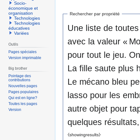
Socio-
économique et
organisation
Rechercher par propriété
Technologies
Technologies
Une liste de toutes
éducatives
Variées
avec la valeur « Mo
Outils
Pages spéciales
pour tout le jeu. On peut 
Version imprimable
La fille saute plus
Big brother
Pointage des
Le mécano bleu peu
contributions
Nouvelles pages
Pages populaires
lasso pour les embrasser!) Combats: coups, pren
Qui est en ligne?
Toutes les pages
autre objet pour taper (indication
Version
quelques résultats
⧼showingresults⧽