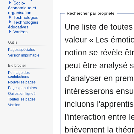
Socio-
économique et
organisation
Rechercher par propriété
Technologies
Technologies
Une liste de toutes
éducatives
Variées
valeur « Les émotio
Outils
Pages spéciales
notion se révèle êtr
Version imprimable
peut être analysé selon différ
Big brother
Pointage des
d'analyser en prem
contributions
Nouvelles pages
Pages populaires
intéresserons ensu
Qui est en ligne?
Toutes les pages
incluons l'apprenti
Version
l'interaction entre
brièvement la théor