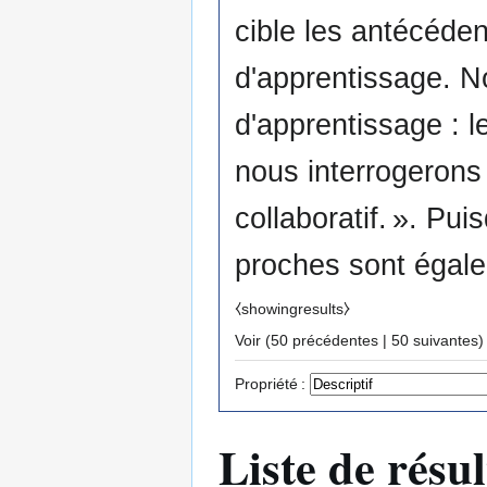
cible les antécéden
d'apprentissage. N
d'apprentissage : le concept d'apprentissage collaboratif. Enfin, nous
nous interrogerons
collaboratif. ». Puisqu’il n’y a que quelques résultats, les valeurs
proches sont égale
⧼showingresults⧽
Voir (
50 précédentes
|
50 suivantes
)
Propriété :
Liste de résul