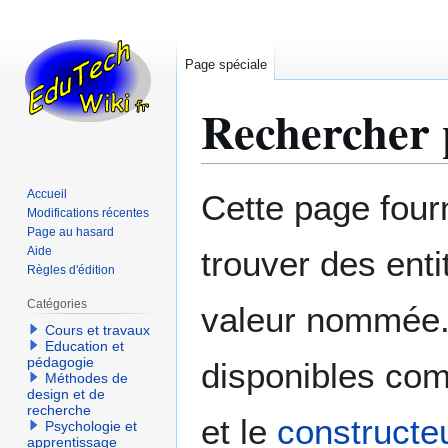
Page spéciale
Rechercher 
Aller
Aller
Accueil
Cette page four
à
à
Modifications récentes
Page au hasard
la
la
Aide
trouver des enti
navigation
recherche
Règles d'édition
Catégories
valeur nommée. 
Cours et travaux
Education et
pédagogie
disponibles co
Méthodes de
design et de
recherche
et le
constructe
Psychologie et
apprentissage