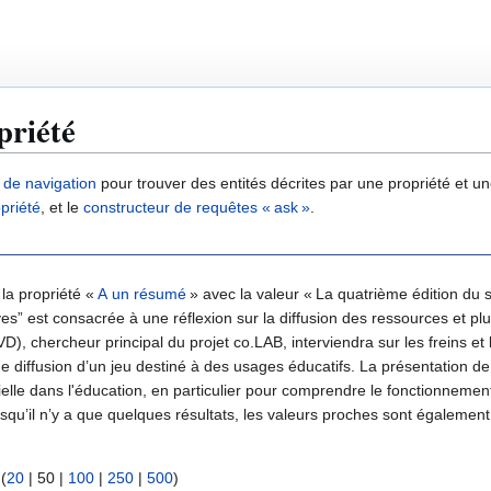
priété
e de navigation
pour trouver des entités décrites par une propriété et 
priété
, et le
constructeur de requêtes « ask »
.
 la propriété «
A un résumé
» avec la valeur « La quatrième édition du
” est consacrée à une réflexion sur la diffusion des ressources et plus
, chercheur principal du projet co.LAB, interviendra sur les freins et 
e diffusion d’un jeu destiné à des usages éducatifs. La présentation de
ificielle dans l'éducation, en particulier pour comprendre le fonctionnem
ndre dans un futur proche. ». Puisqu’il n’y a que quelques résultats, les valeurs proches sont égale
 (
20
|
50
|
100
|
250
|
500
)