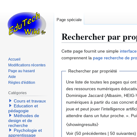
Page spéciale
Rechercher par pro
Aller
Aller
Cette page fournit une simple
interfac
à
à
comprennent la
page recherche de pro
Accueil
la
la
Modifications récentes
navigation
recherche
Rechercher par propriété
Page au hasard
Aide
Une liste de toutes les pages qui ont
Règles d'édition
des ressources numériques éducatives
Catégories
Dominique Jaccard (Albasim, HEIG-VD)
Cours et travaux
numériques à partir du cas concret d
Education et
joue et peut jouer l'intelligence art
pédagogie
Méthodes de
atte
design et de
⧼showingresults⧽
recherche
Psychologie et
Voir (
50 précédentes
|
50 suivantes
)
apprentissage