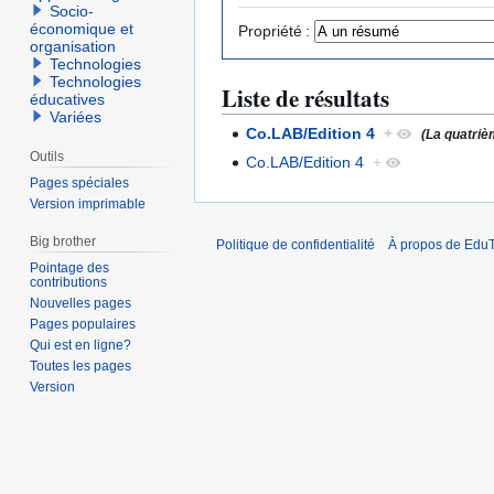
Socio-
économique et
Propriété :
organisation
Technologies
Technologies
Liste de résultats
éducatives
Variées
Co.LAB/Edition 4
+
(La quatriè
Outils
Co.LAB/Edition 4
+
Pages spéciales
Version imprimable
Big brother
Politique de confidentialité
À propos de EduT
Pointage des
contributions
Nouvelles pages
Pages populaires
Qui est en ligne?
Toutes les pages
Version