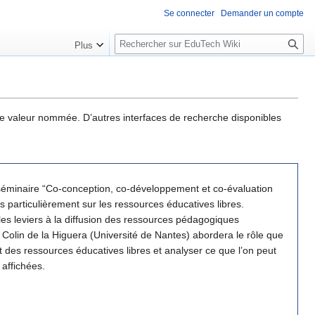
Se connecter
Demander un compte
R
Plus
e
c
h
e
r
une valeur nommée. D’autres interfaces de recherche disponibles
c
h
e
r
 séminaire “Co-conception, co-développement et co-évaluation
 particulièrement sur les ressources éducatives libres.
les leviers à la diffusion des ressources pédagogiques
 Colin de la Higuera (Université de Nantes) abordera le rôle que
ent des ressources éducatives libres et analyser ce que l’on peut
ment affichées.