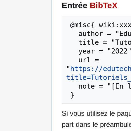
Entrée
BibTeX
 @misc{ wiki:xxx,

   author = "EduTech Wiki",

   title = "Tutoriels R --- EduTech Wiki{,} ",

   year = "2022",

   url = 
"
https://edutec
title=Tutoriels
   note = "[En ligne ; accédé le 9-août-2026]"

Si vous utilisez le pa
part dans le préambul