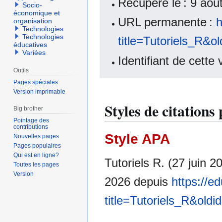
Récupéré le : 9 ao
Socio-
économique et
URL permanente :
h
organisation
Technologies
Technologies
title=Tutoriels_R&o
éducatives
Variées
Identifiant de cette
Outils
Pages spéciales
Version imprimable
Styles de citations
Big brother
Pointage des
contributions
Style APA
Nouvelles pages
Pages populaires
Qui est en ligne?
Tutoriels R. (27 juin 2
Toutes les pages
Version
2026 depuis
https://e
title=Tutoriels_R&old