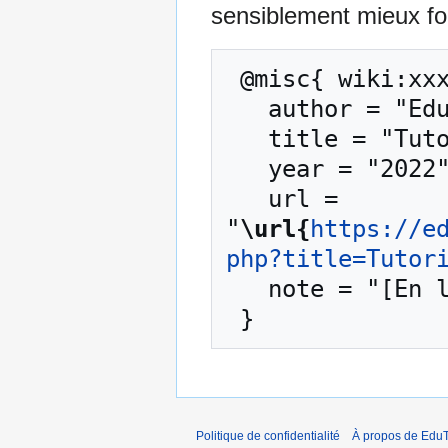
sensiblement mieux for
 @misc{ wiki:xxx,

   author = "EduTech Wiki",

   title = "Tutoriels R --- EduTech Wiki{,} ",

   year = "2022",

   url = 
"
\url{
https://e
php?title=Tutor
   note = "[En ligne ; accédé le 9-août-2026]"

Politique de confidentialité
À propos de EduT