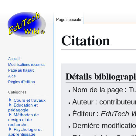
Page spéciale
Citation
Accueil
Modifications récentes
Aller
Aller
Page au hasard
Détails bibliograp
à
à
Aide
la
la
Règles d'édition
navigation
recherche
Nom de la page : Tu
Catégories
Auteur : contribute
Cours et travaux
Education et
pédagogie
Éditeur :
EduTech W
Méthodes de
design et de
Dernière modificati
recherche
Psychologie et
apprentissage