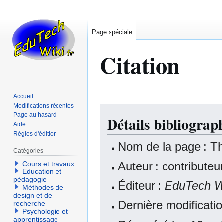
Page spéciale
Citation
Accueil
Modifications récentes
Aller
Aller
Page au hasard
Détails bibliograp
à
à
Aide
la
la
Règles d'édition
navigation
recherche
Nom de la page : Th
Catégories
Auteur : contribute
Cours et travaux
Education et
pédagogie
Éditeur :
EduTech W
Méthodes de
design et de
Dernière modificati
recherche
Psychologie et
apprentissage