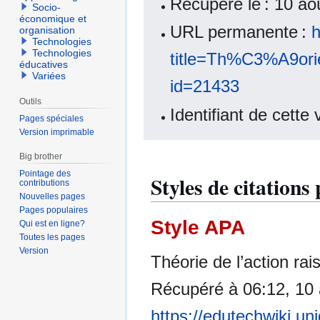
Récupéré le : 10 a
Socio-
économique et
URL permanente :
h
organisation
Technologies
Technologies
title=Th%C3%A9or
éducatives
Variées
id=21433
Outils
Identifiant de cette
Pages spéciales
Version imprimable
Big brother
Pointage des
Styles de citations
contributions
Nouvelles pages
Pages populaires
Style APA
Qui est en ligne?
Toutes les pages
Version
Théorie de l’action ra
Récupéré à 06:12, 10 
https://edutechwiki.un