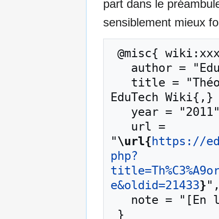
part dans le préambul
sensiblement mieux for
 @misc{ wiki:xxx,

   author = "EduTech Wiki",

   title = "Théorie de l’action raisonnée --- 
EduTech Wiki{,} 
   year = "2011",

   url = 
"
\url{
https://e
php?
title=Th%C3%A9o
e&oldid=21433
}
",
   note = "[En ligne ; accédé le 10-août-2026]"
