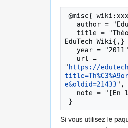
 @misc{ wiki:xxx,

   author = "EduTech Wiki",

   title = "Théorie de l’action raisonnée --- 
EduTech Wiki{,} 
   year = "2011",

   url = 
"
https://edutec
title=Th%C3%A9o
e&oldid=21433
",

   note = "[En ligne ; accédé le 10-août-2026]"

Si vous utilisez le pa