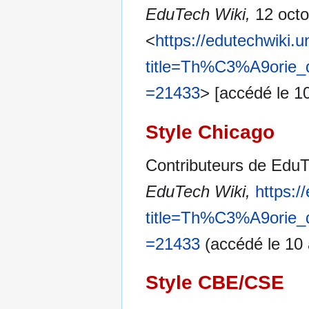
EduTech Wiki,
12 octo
<
https://edutechwiki.
title=Th%C3%A9orie
=21433
> [accédé le 1
Style Chicago
Contributeurs de EduTe
EduTech Wiki,
https:/
title=Th%C3%A9orie
=21433
(accédé le 10 
Style CBE/CSE