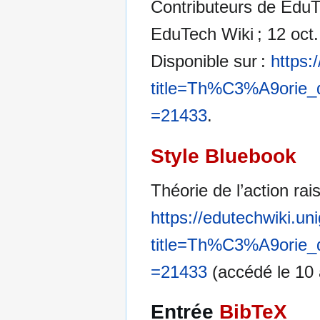
Contributeurs de EduTe
EduTech Wiki ; 12 oct.
Disponible sur :
https:
title=Th%C3%A9orie
=21433
.
Style Bluebook
Théorie de l’action ra
https://edutechwiki.un
title=Th%C3%A9orie
=21433
(accédé le 10 
Entrée
BibTeX