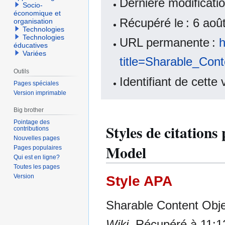
Dernière modificati
Socio-
économique et
Récupéré le : 6 ao
organisation
Technologies
Technologies
URL permanente :
h
éducatives
Variées
title=Sharable_Co
Outils
Identifiant de cette
Pages spéciales
Version imprimable
Big brother
Pointage des
Styles de citation
contributions
Nouvelles pages
Model
Pages populaires
Qui est en ligne?
Toutes les pages
Version
Style APA
Sharable Content Obje
Wiki
. Récupéré à 11:1