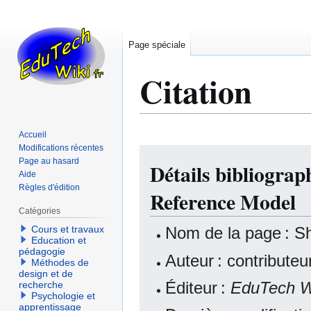
Page spéciale
Citation
Accueil
Modifications récentes
Aller
Aller
Page au hasard
Détails bibliogra
à
à
Aide
la
la
Règles d'édition
Reference Model
navigation
recherche
Catégories
Nom de la page : S
Cours et travaux
Education et
pédagogie
Auteur : contribute
Méthodes de
design et de
Éditeur :
EduTech W
recherche
Psychologie et
apprentissage