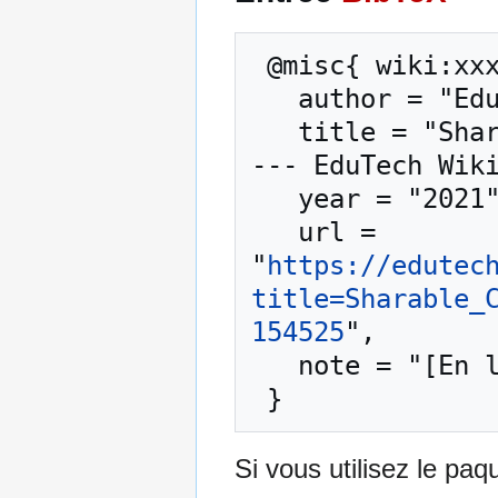
 @misc{ wiki:xxx,

   author = "EduTech Wiki",

   title = "Sharable Content Object Reference Model 
--- EduTech Wiki
   year = "2021",

   url = 
"
https://edutec
title=Sharable_
154525
",

   note = "[En ligne ; accédé le 6-août-2026]"

Si vous utilisez le pa