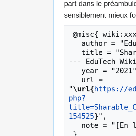
part dans le préambul
sensiblement mieux for
 @misc{ wiki:xxx,

   author = "EduTech Wiki",

   title = "Sharable Content Object Reference Model 
--- EduTech Wiki
   year = "2021",

   url = 
"
\url{
https://e
php?
title=Sharable_
154525
}
",

   note = "[En ligne ; accédé le 6-août-2026]"
