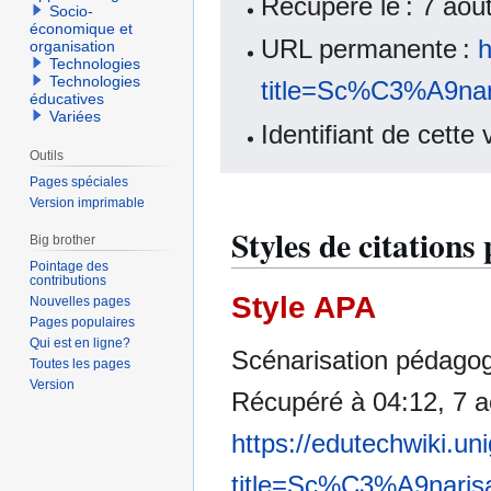
Récupéré le : 7 ao
Socio-
économique et
URL permanente :
h
organisation
Technologies
Technologies
title=Sc%C3%A9na
éducatives
Variées
Identifiant de cette
Outils
Pages spéciales
Version imprimable
Styles de citation
Big brother
Pointage des
contributions
Style APA
Nouvelles pages
Pages populaires
Qui est en ligne?
Scénarisation pédago
Toutes les pages
Version
Récupéré à 04:12, 7 a
https://edutechwiki.un
title=Sc%C3%A9nari