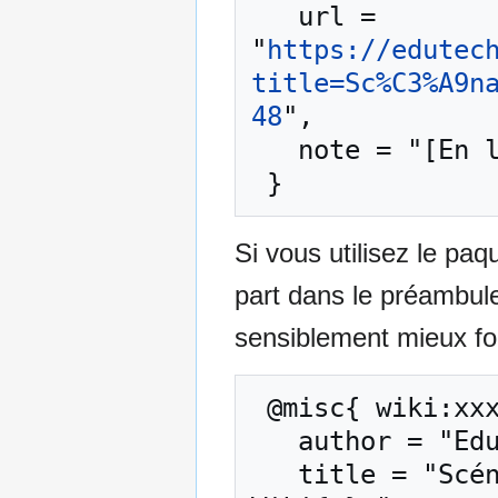
   url = 
"
https://edutec
title=Sc%C3%A9n
48
",

   note = "[En ligne ; accédé le 7-août-2026]"

Si vous utilisez le pa
part dans le préambul
sensiblement mieux for
 @misc{ wiki:xxx,

   author = "EduTech Wiki",

   title = "Scénarisation pédagogique --- EduTech 