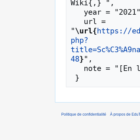
Wiki{,} ",

   year = "2021",

   url = 
"
\url{
https://e
php?
title=Sc%C3%A9n
48
}
",

   note = "[En ligne ; accédé le 7-août-2026]"

Politique de confidentialité
À propos de EduT