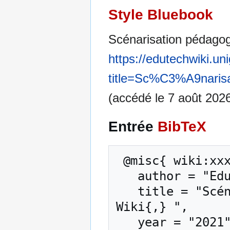
Style Bluebook
Scénarisation pédagog
https://edutechwiki.un
title=Sc%C3%A9nari
(accédé le 7 août 2026
Entrée
BibTeX
 @misc{ wiki:xxx,

   author = "EduTech Wiki",

   title = "Scénarisation pédagogique --- EduTech 
Wiki{,} ",

   year = "2021",
