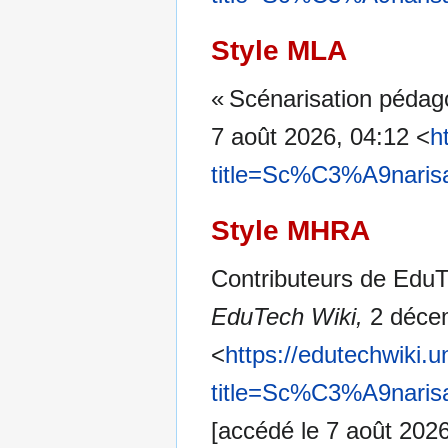
Style MLA
« Scénarisation péda
7 août 2026, 04:12 <
h
title=Sc%C3%A9nari
Style MHRA
Contributeurs de EduT
EduTech Wiki,
2 décem
<
https://edutechwiki.
title=Sc%C3%A9nari
[accédé le 7 août 2026