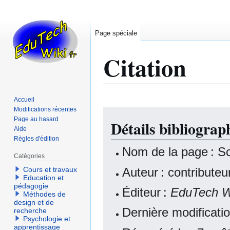
Page spéciale
Citation
Accueil
Modifications récentes
Aller
Aller
Page au hasard
Détails bibliogra
à
à
Aide
la
la
Règles d'édition
navigation
recherche
Nom de la page : S
Catégories
Auteur : contribute
Cours et travaux
Education et
pédagogie
Éditeur :
EduTech W
Méthodes de
design et de
Dernière modificati
recherche
Psychologie et
apprentissage