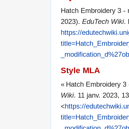
Hatch Embroidery 3 - m
2023).
EduTech Wiki
.
https://edutechwiki.un
title=Hatch_Embroide
_modification_d%27ob
Style MLA
« Hatch Embroidery 3 -
Wiki
. 11 janv. 2023, 
<
https://edutechwiki.
title=Hatch_Embroide
_modification_d%27ob