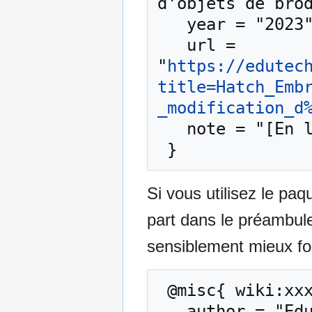
d'objets de brod
   year = "2023",

   url = 
"
https://edutec
title=Hatch_Emb
_modification_d
   note = "[En ligne ; accédé le 9-août-2026]"

Si vous utilisez le pa
part dans le préambul
sensiblement mieux for
 @misc{ wiki:xxx,

   author = "EduTech Wiki",
