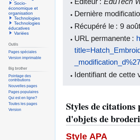
Éditeur :
EduTech W
Socio-
économique et
Dernière modificati
organisation
Technologies
Technologies
Récupéré le : 9 ao
éducatives
Variées
URL permanente :
h
Outils
title=Hatch_Embroi
Pages spéciales
Version imprimable
_modification_d%27
Big brother
Identifiant de cette
Pointage des
contributions
Nouvelles pages
Pages populaires
Qui est en ligne?
Styles de citation
Toutes les pages
Version
d'objets de broder
Style APA