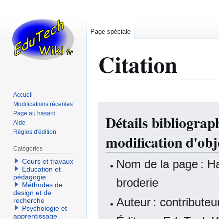
Page spéciale
Citation
Accueil
Modifications récentes
Aller
Aller
Page au hasard
Détails bibliogra
à
à
Aide
la
la
Règles d'édition
modification d'obj
navigation
recherche
Catégories
Nom de la page : Ha
Cours et travaux
Education et
pédagogie
broderie
Méthodes de
design et de
Auteur : contribute
recherche
Psychologie et
apprentissage