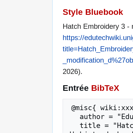
Style Bluebook
Hatch Embroidery 3 - m
https://edutechwiki.un
title=Hatch_Embroide
_modification_d%27ob
2026).
Entrée
BibTeX
 @misc{ wiki:xxx,

   author = "EduTech Wiki",

   title = "Hatch Embroidery 3 - modification 