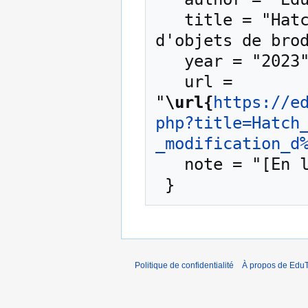
   title = "Hatch Embroidery 3 - modification 
d'objets de brod
   year = "2023",

   url = 
"
\url{
https://e
php?title=Hatch
_modification_d
   note = "[En ligne ; accédé le 9-août-2026]"

Politique de confidentialité
À propos de EduT