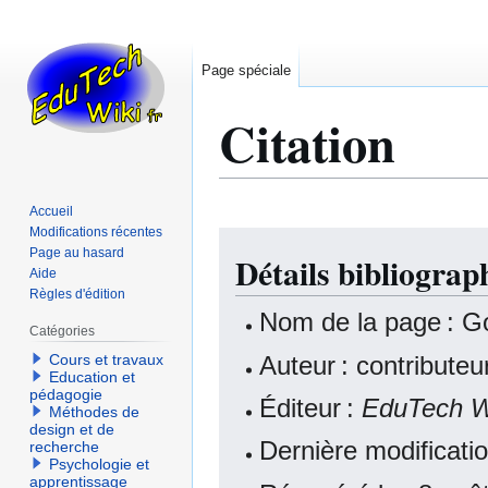
Page spéciale
Citation
Accueil
Modifications récentes
Aller
Aller
Page au hasard
Détails bibliogra
à
à
Aide
la
la
Règles d'édition
navigation
recherche
Nom de la page : G
Catégories
Auteur : contribute
Cours et travaux
Education et
pédagogie
Éditeur :
EduTech W
Méthodes de
design et de
Dernière modificati
recherche
Psychologie et
apprentissage