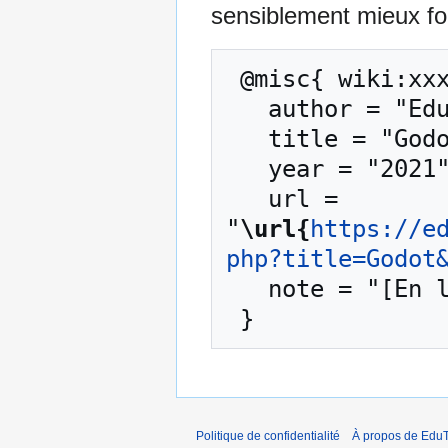
sensiblement mieux for
 @misc{ wiki:xxx,

   author = "EduTech Wiki",

   title = "Godot --- EduTech Wiki{,} ",

   year = "2021",

   url = 
"
\url{
https://e
php?title=Godot
   note = "[En ligne ; accédé le 8-août-2026]"

Politique de confidentialité
À propos de EduT