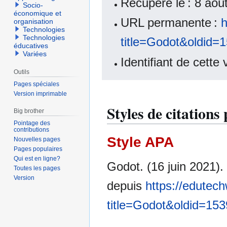
Récupéré le : 8 ao
Socio-
économique et
URL permanente :
h
organisation
Technologies
Technologies
title=Godot&oldid=
éducatives
Variées
Identifiant de cette
Outils
Pages spéciales
Version imprimable
Styles de citation
Big brother
Pointage des
contributions
Style APA
Nouvelles pages
Pages populaires
Qui est en ligne?
Godot. (16 juin 2021).
Toutes les pages
Version
depuis
https://edutech
title=Godot&oldid=15