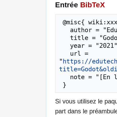
Entrée
BibTeX
 @misc{ wiki:xxx,

   author = "EduTech Wiki",

   title = "Godot --- EduTech Wiki{,} ",

   year = "2021",

   url = 
"
https://edutec
title=Godot&old
   note = "[En ligne ; accédé le 8-août-2026]"

Si vous utilisez le pa
part dans le préambul