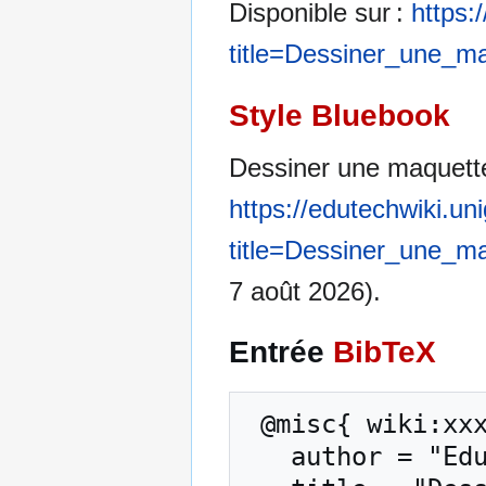
Disponible sur :
https:
title=Dessiner_une_
Style Bluebook
Dessiner une maquette
https://edutechwiki.un
title=Dessiner_une_
7 août 2026).
Entrée
BibTeX
 @misc{ wiki:xxx,

   author = "EduTech Wiki",
