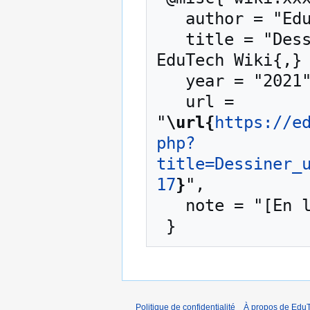
   author = "EduTech Wiki",

   title = "Dessiner une maquette d'un poster --- 
EduTech Wiki{,} 
   year = "2021",

   url = 
"
\url{
https://e
php?
title=Dessiner_
17
}
",

   note = "[En ligne ; accédé le 7-août-2026]"

Politique de confidentialité
À propos de EduT