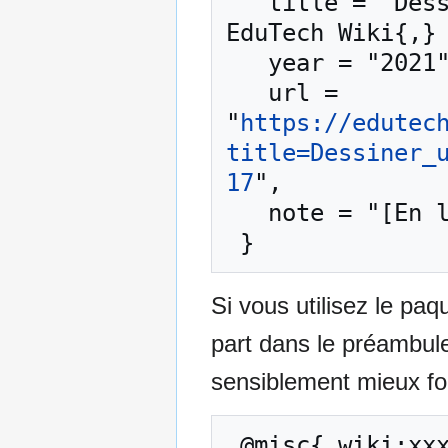
   title = "Dessiner une maquette d'un poster --- 
EduTech Wiki{,} 
   year = "2021",

   url = 
"
https://edutec
title=Dessiner_
17
",

   note = "[En ligne ; accédé le 7-août-2026]"

Si vous utilisez le pa
part dans le préambul
sensiblement mieux for
 @misc{ wiki:xxx,
