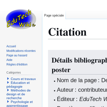
Page spéciale
Citation
Accueil
Modifications récentes
Aller
Aller
Page au hasard
Détails bibliogra
à
à
Aide
la
la
Règles d'édition
poster
navigation
recherche
Catégories
Nom de la page : D
Cours et travaux
Education et
pédagogie
Auteur : contribute
Méthodes de
design et de
Éditeur :
EduTech W
recherche
Psychologie et
apprentissage