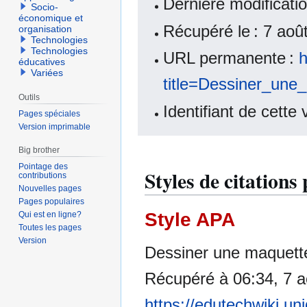
Dernière modificatio
Socio-
économique et
Récupéré le : 7 ao
organisation
Technologies
Technologies
URL permanente :
h
éducatives
Variées
title=Dessiner_un
Outils
Identifiant de cette
Pages spéciales
Version imprimable
Big brother
Pointage des
Styles de citation
contributions
Nouvelles pages
Pages populaires
Style APA
Qui est en ligne?
Toutes les pages
Version
Dessiner une maquette 
Récupéré à 06:34, 7 a
https://edutechwiki.un