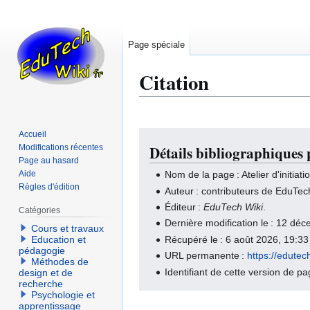
Page spéciale
Citation
Accueil
Aller
Aller
Modifications récentes
Détails bibliographiques 
à
à
Page au hasard
la
la
Aide
Nom de la page : Atelier d'initia
navigation
recherche
Règles d'édition
Auteur : contributeurs de EduTec
Éditeur :
EduTech Wiki
.
Catégories
Dernière modification le : 12 d
Cours et travaux
Récupéré le : 6 août 2026, 19:3
Education et
pédagogie
URL permanente :
https://edute
Méthodes de
Identifiant de cette version de p
design et de
recherche
Psychologie et
apprentissage