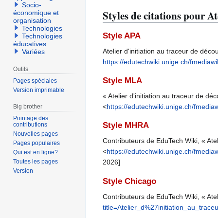
Socio-
Styles de citations pour At
économique et
organisation
Technologies
Style APA
Technologies
éducatives
Atelier d'initiation au traceur de dé
Variées
https://edutechwiki.unige.ch/fmedia
Outils
Style MLA
Pages spéciales
Version imprimable
« Atelier d'initiation au traceur de d
<
https://edutechwiki.unige.ch/fmed
Big brother
Pointage des
Style MHRA
contributions
Nouvelles pages
Contributeurs de EduTech Wiki, « Atel
Pages populaires
<
https://edutechwiki.unige.ch/fmed
Qui est en ligne?
Toutes les pages
2026]
Version
Style Chicago
Contributeurs de EduTech Wiki, « Atel
title=Atelier_d%27initiation_au_t