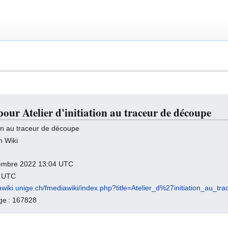
pour Atelier d'initiation au traceur de découpe
tion au traceur de découpe
h Wiki
écembre 2022 13:04 UTC
3 UTC
chwiki.unige.ch/fmediawiki/index.php?title=Atelier_d%27initiation_
age : 167828