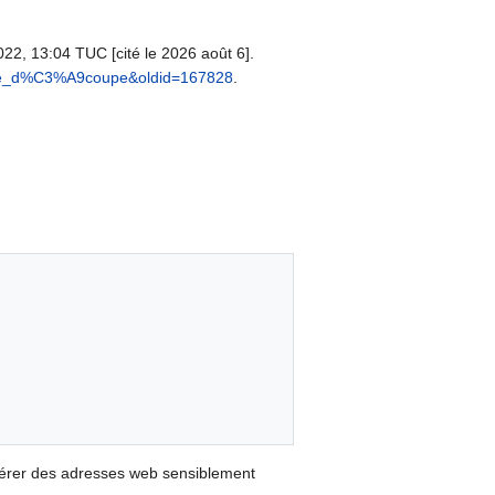
022, 13:04 TUC [cité le 2026 août 6].
eur_de_d%C3%A9coupe&oldid=167828
.
nérer des adresses web sensiblement