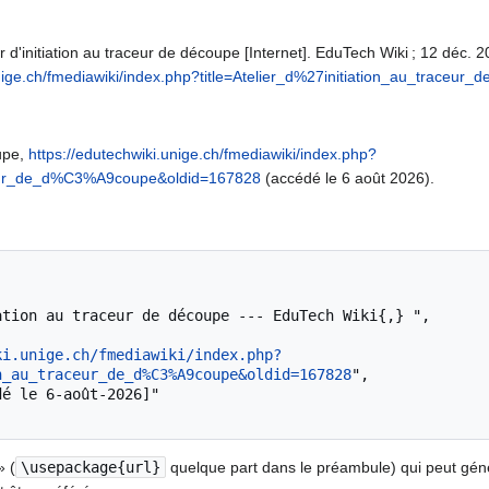
 d'initiation au traceur de découpe [Internet]. EduTech Wiki ; 12 déc. 2
unige.ch/fmediawiki/index.php?title=Atelier_d%27initiation_au_trac
oupe,
https://edutechwiki.unige.ch/fmediawiki/index.php?
raceur_de_d%C3%A9coupe&oldid=167828
(accédé le 6 août 2026).
ki.unige.ch/fmediawiki/index.php?
n_au_traceur_de_d%C3%A9coupe&oldid=167828
",

» (
\usepackage{url}
quelque part dans le préambule) qui peut gé