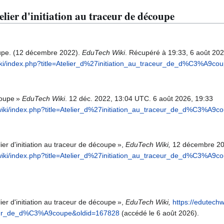
elier d'initiation au traceur de découpe
coupe. (12 décembre 2022).
EduTech Wiki
. Récupéré à 19:33, 6 août 20
wiki/index.php?title=Atelier_d%27initiation_au_traceur_de_d%C3%A9c
écoupe »
EduTech Wiki
. 12 déc. 2022, 13:04 UTC. 6 août 2026, 19:33
iawiki/index.php?title=Atelier_d%27initiation_au_traceur_de_d%C3%A9
ier d'initiation au traceur de découpe »,
EduTech Wiki,
12 décembre 20
iawiki/index.php?title=Atelier_d%27initiation_au_traceur_de_d%C3%A9
ier d'initiation au traceur de découpe »,
EduTech Wiki,
https://edutechw
raceur_de_d%C3%A9coupe&oldid=167828
(accédé le 6 août 2026).