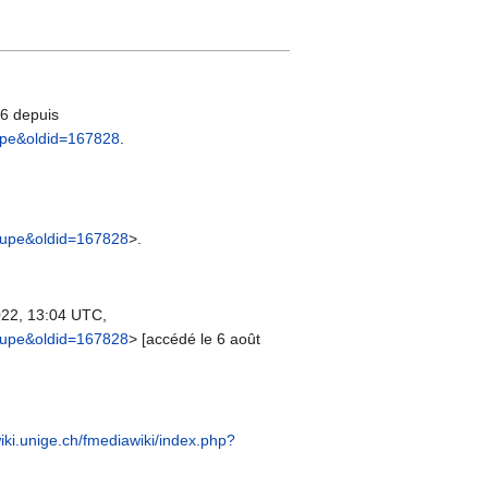
26 depuis
oupe&oldid=167828
.
coupe&oldid=167828
>.
22, 13:04 UTC,
coupe&oldid=167828
> [accédé le 6 août
iki.unige.ch/fmediawiki/index.php?