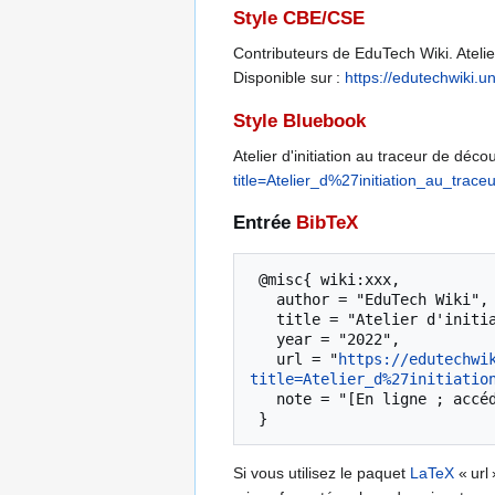
Style CBE/CSE
Contributeurs de EduTech Wiki. Atelier
Disponible sur :
https://edutechwiki.
Style Bluebook
Atelier d'initiation au traceur de déc
title=Atelier_d%27initiation_au_t
Entrée
BibTeX
 @misc{ wiki:xxx,

   author = "EduTech Wiki",

   title = "Atelier d'initiation au traceur de découpe --- EduTech Wiki{,} ",

   year = "2022",

   url = "
https://edutechwi
title=Atelier_d%27initiatio
   note = "[En ligne ; accédé le 6-août-2026]"

Si vous utilisez le paquet
LaTeX
« url 