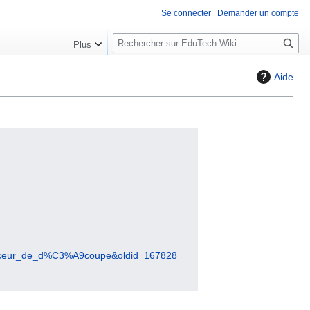
Se connecter
Demander un compte
R
Plus
e
c
Aide
h
e
r
c
h
e
r
au_traceur_de_d%C3%A9coupe&oldid=167828