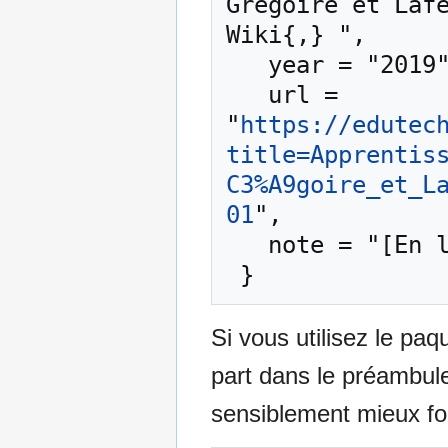
Grégoire et Lafe
Wiki{,} ",

   year = "2019",

   url = 
"
https://edutec
title=Apprentis
C3%A9goire_et_L
01
",

   note = "[En ligne ; accédé le 10-août-2026]"

Si vous utilisez le pa
part dans le préambul
sensiblement mieux for