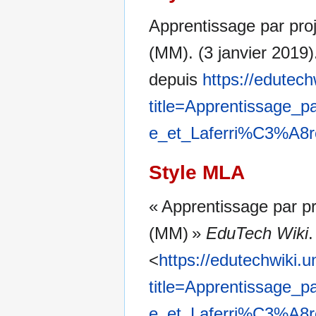
Apprentissage par proj
(MM). (3 janvier 2019
depuis
https://edutech
title=Apprentissage
e_et_Laferri%C3%A8r
Style MLA
« Apprentissage par pr
(MM) »
EduTech Wiki
.
<
https://edutechwiki.
title=Apprentissage
e_et_Laferri%C3%A8r