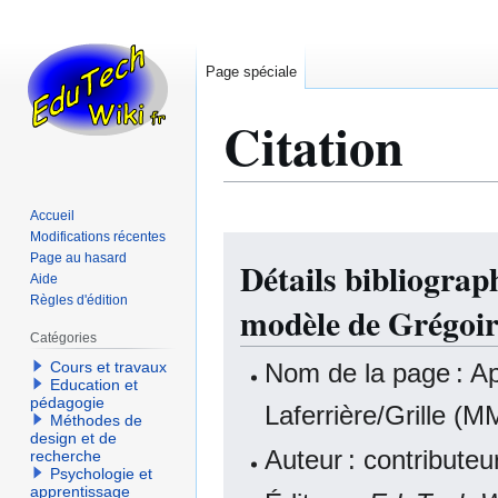
Page spéciale
Citation
Accueil
Modifications récentes
Aller
Aller
Page au hasard
Détails bibliograp
à
à
Aide
la
la
Règles d'édition
modèle de Grégoir
navigation
recherche
Catégories
Nom de la page : Ap
Cours et travaux
Education et
pédagogie
Laferrière/Grille (M
Méthodes de
design et de
Auteur : contribute
recherche
Psychologie et
apprentissage