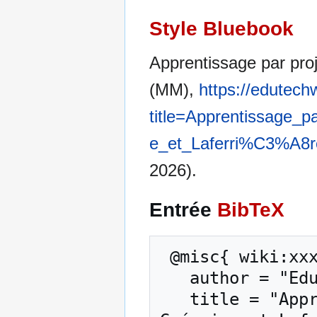
Style Bluebook
Apprentissage par proj
(MM),
https://edutech
title=Apprentissage
e_et_Laferri%C3%A8r
2026).
Entrée
BibTeX
 @misc{ wiki:xxx,

   author = "EduTech Wiki",

   title = "Apprentissage par projet/Le modèle de 