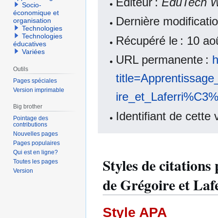
Éditeur :
EduTech W
Socio-
économique et
Dernière modificati
organisation
Technologies
Technologies
Récupéré le : 10 a
éducatives
Variées
URL permanente :
h
Outils
title=Apprentiss
Pages spéciales
Version imprimable
ire_et_Laferri%C3
Big brother
Identifiant de cette
Pointage des
contributions
Nouvelles pages
Pages populaires
Qui est en ligne?
Styles de citation
Toutes les pages
Version
de Grégoire et Laf
Style APA