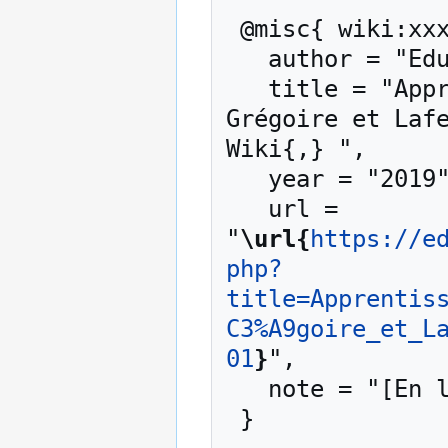
 @misc{ wiki:xxx,

   author = "EduTech Wiki",

   title = "Apprentissage par projet/Le modèle de 
Grégoire et Lafe
Wiki{,} ",

   year = "2019",

   url = 
"
\url{
https://e
php?
title=Apprentis
C3%A9goire_et_L
01
}
",

   note = "[En ligne ; accédé le 10-août-2026]"
