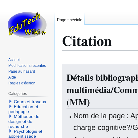
Page spéciale
Citation
Accueil
Modifications récentes
Aller
Aller
Page au hasard
Détails bibliogra
à
à
Aide
la
la
Règles d'édition
multimédia/Commen
navigation
recherche
Catégories
(MM)
Cours et travaux
Education et
pédagogie
Nom de la page : A
Méthodes de
design et de
charge cognitive?/G
recherche
Psychologie et
apprentissage