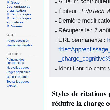
Auteur : contribute
Socio-
économique et
Éditeur :
EduTech W
organisation
Technologies
Technologies
Dernière modificati
éducatives
Variées
Récupéré le : 7 ao
Outils
URL permanente :
h
Pages spéciales
Version imprimable
title=Apprentiss
Big brother
_charge_cognitive
Pointage des
contributions
Identifiant de cette
Nouvelles pages
Pages populaires
Qui est en ligne?
Toutes les pages
Version
Styles de citatio
réduire la charge 