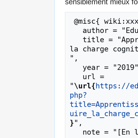
sensiblement mieux for
 @misc{ wiki:xxx,

   author = "EduTech Wiki",

   title = "Apprentissage multimédia/Comment réduire 
la charge cognit
",

   year = "2019",

   url = 
"
\url{
https://e
php?
title=Apprentis
uire_la_charge_
}
",

   note = "[En ligne ; accédé le 7-août-2026]"
