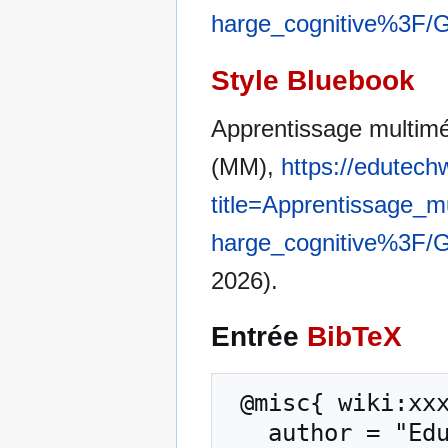
harge_cognitive%3F/G
Style Bluebook
Apprentissage multimé
(MM),
https://edutech
title=Apprentissage
harge_cognitive%3F/G
2026).
Entrée
BibTeX
 @misc{ wiki:xxx,

   author = "EduTech Wiki",
