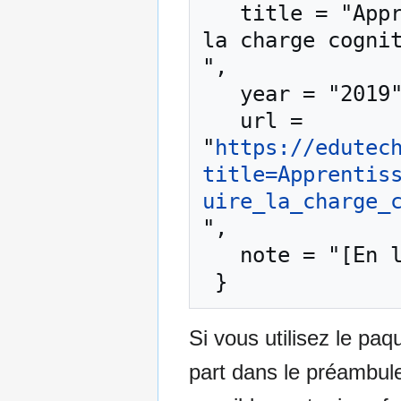
   title = "Apprentissage multimédia/Comment réduire 
la charge cognit
",

   year = "2019",

   url = 
"
https://edutec
title=Apprentis
uire_la_charge_
",

   note = "[En ligne ; accédé le 7-août-2026]"

Si vous utilisez le pa
part dans le préambul