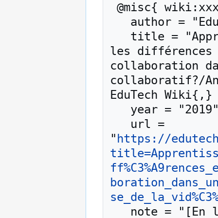
 @misc{ wiki:xxx,

   author = "EduTech Wiki",

   title = "Apprentissage collaboratif/Quelles sont 
les différences 
collaboration da
collaboratif?/An
EduTech Wiki{,} 
   year = "2019",

   url = 
"
https://edutec
title=Apprentis
ff%C3%A9rences_
boration_dans_u
se_de_la_vid%C3
   note = "[En ligne ; accédé le 8-août-2026]"
