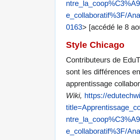
ntre_la_coop%C3%A9ra
e_collaboratif%3F/A
0163
> [accédé le 8 ao
Style Chicago
Contributeurs de EduTe
sont les différences en
apprentissage collabor
Wiki,
https://edutechw
title=Apprentissage_c
ntre_la_coop%C3%A9ra
e_collaboratif%3F/A