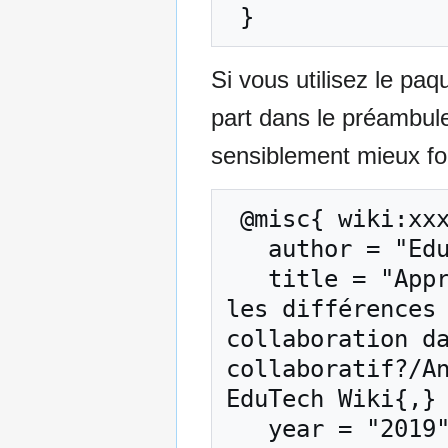
Si vous utilisez le pa
part dans le préambul
sensiblement mieux for
 @misc{ wiki:xxx,

   author = "EduTech Wiki",

   title = "Apprentissage collaboratif/Quelles sont 
les différences 
collaboration da
collaboratif?/An
EduTech Wiki{,} 
   year = "2019",
