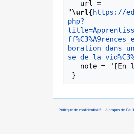
   url = 
"
\url{
https://e
php?
title=Apprentis
ff%C3%A9rences_
boration_dans_u
se_de_la_vid%C3
   note = "[En ligne ; accédé le 8-août-2026]"

Politique de confidentialité
À propos de EduT