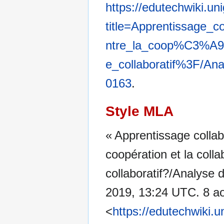
https://edutechwiki.un
title=Apprentissage_c
ntre_la_coop%C3%A9ra
e_collaboratif%3F/A
0163
.
Style MLA
« Apprentissage collabo
coopération et la coll
collaboratif?/Analyse 
2019, 13:24 UTC. 8 ao
<
https://edutechwiki.