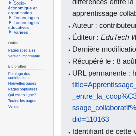
différences entre la
Socio-
économique et
apprentissage colla
organisation
Technologies
Technologies
Auteur : contribute
éducatives
Variées
Éditeur :
EduTech W
Outils
Dernière modificati
Pages spéciales
Version imprimable
Récupéré le : 8 ao
Big brother
URL permanente :
h
Pointage des
contributions
title=Apprentissag
Nouvelles pages
Pages populaires
_entre_la_coop%C3%
Qui est en ligne?
Toutes les pages
ssage_collaborati
Version
did=110163
Identifiant de cette