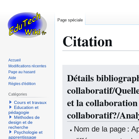
Page spéciale
Citation
Accueil
Modifications récentes
Aller
Aller
Page au hasard
Détails bibliogra
à
à
Aide
la
la
Règles d'édition
collaboratif/Quelle
navigation
recherche
Catégories
et la collaboratio
Cours et travaux
Education et
collaboratif?/Anal
pédagogie
Méthodes de
design et de
Nom de la page : Ap
recherche
Psychologie et
apprentissage