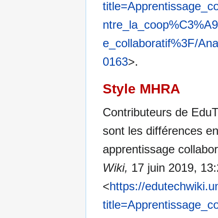
title=Apprentissage_c
ntre_la_coop%C3%A9ra
e_collaboratif%3F/A
0163
>.
Style MHRA
Contributeurs de EduTe
sont les différences en
apprentissage collabor
Wiki,
17 juin 2019, 13
<
https://edutechwiki.
title=Apprentissage_c