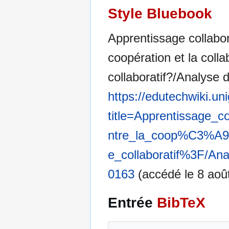
Style Bluebook
Apprentissage collabora
coopération et la coll
collaboratif?/Analyse 
https://edutechwiki.un
title=Apprentissage_c
ntre_la_coop%C3%A9ra
e_collaboratif%3F/A
0163
(accédé le 8 aoû
Entrée
BibTeX