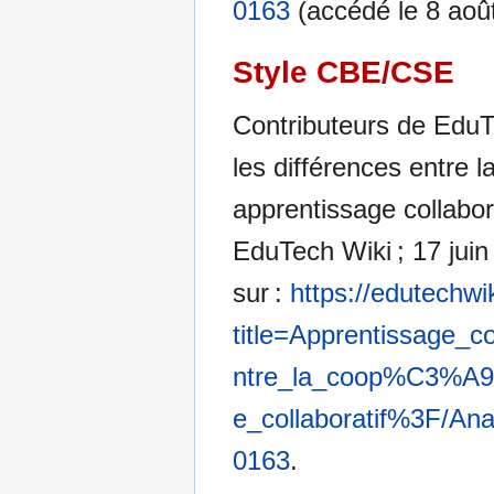
0163
(accédé le 8 aoû
Style CBE/CSE
Contributeurs de EduTe
les différences entre l
apprentissage collabor
EduTech Wiki ; 17 juin
sur :
https://edutechwi
title=Apprentissage_c
ntre_la_coop%C3%A9ra
e_collaboratif%3F/A
0163
.