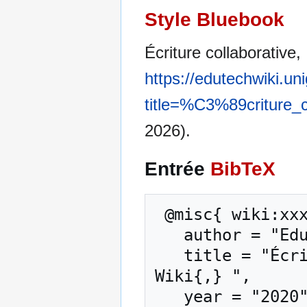
Style Bluebook
Écriture collaborative,
https://edutechwiki.un
title=%C3%89criture_c
2026).
Entrée
BibTeX
 @misc{ wiki:xxx,

   author = "EduTech Wiki",

   title = "Écriture collaborative --- EduTech 
Wiki{,} ",

   year = "2020",
