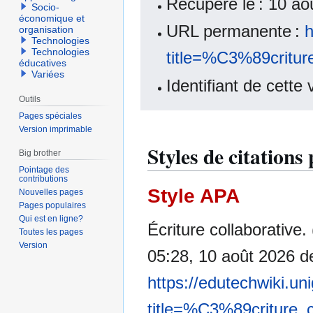
Récupéré le : 10 a
Socio-
économique et
URL permanente :
h
organisation
Technologies
Technologies
title=%C3%89critur
éducatives
Variées
Identifiant de cette
Outils
Pages spéciales
Version imprimable
Styles de citations
Big brother
Pointage des
contributions
Style APA
Nouvelles pages
Pages populaires
Qui est en ligne?
Écriture collaborative
Toutes les pages
Version
05:28, 10 août 2026 d
https://edutechwiki.un
title=%C3%89criture_c