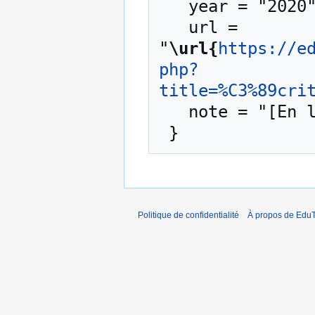
   year = "2020",

   url = 
"
\url{
https://e
php?
title=%C3%89cri
   note = "[En ligne ; accédé le 10-août-2026]"

Politique de confidentialité
À propos de EduT