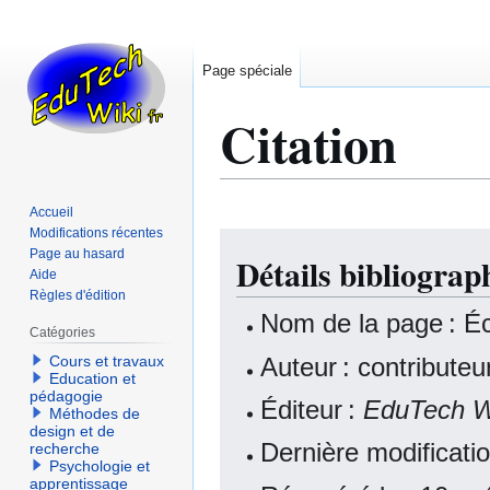
Page spéciale
Citation
Accueil
Modifications récentes
Aller
Aller
Page au hasard
Détails bibliograp
à
à
Aide
la
la
Règles d'édition
navigation
recherche
Nom de la page : Écr
Catégories
Auteur : contribute
Cours et travaux
Education et
pédagogie
Éditeur :
EduTech W
Méthodes de
design et de
Dernière modificati
recherche
Psychologie et
apprentissage