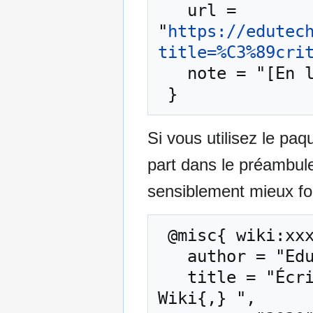
   url = 
"
https://edutec
title=%C3%89cri
   note = "[En ligne ; accédé le 10-août-2026]"

Si vous utilisez le pa
part dans le préambul
sensiblement mieux for
 @misc{ wiki:xxx,

   author = "EduTech Wiki",

   title = "Écriture collaborative --- EduTech 
Wiki{,} ",
