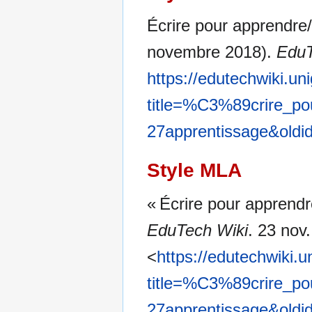
Écrire pour apprendre/
novembre 2018).
EduT
https://edutechwiki.un
title=%C3%89crire_po
27apprentissage&oldi
Style MLA
« Écrire pour apprendr
EduTech Wiki
. 23 nov
<
https://edutechwiki.
title=%C3%89crire_po
27apprentissage&oldi