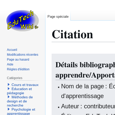
Page spéciale
Citation
Accueil
Modifications récentes
Aller
Aller
Page au hasard
Détails bibliograp
à
à
Aide
la
la
Règles d'édition
apprendre/Apports
navigation
recherche
Catégories
Nom de la page : Éc
Cours et travaux
Education et
pédagogie
d'apprentissage
Méthodes de
design et de
Auteur : contribute
recherche
Psychologie et
apprentissage