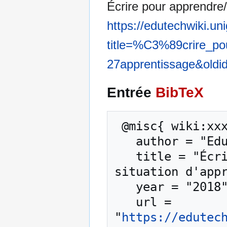
Écrire pour apprendre/
https://edutechwiki.un
title=%C3%89crire_po
27apprentissage&oldi
Entrée
BibTeX
 @misc{ wiki:xxx,

   author = "EduTech Wiki",

   title = "Écrire pour apprendre/Apports du Wiki en 
situation d'appr
   year = "2018",

   url = 
"
https://edutec