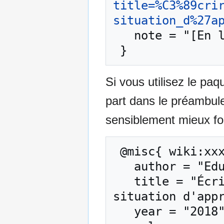
title=%C3%89cri
situation_d%27a
   note = "[En ligne ; accédé le 9-août-2026]"

Si vous utilisez le pa
part dans le préambul
sensiblement mieux for
 @misc{ wiki:xxx,

   author = "EduTech Wiki",

   title = "Écrire pour apprendre/Apports du Wiki en 
situation d'appr
   year = "2018",
