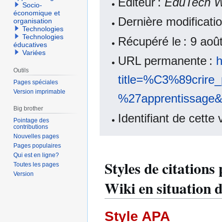
Éditeur :
EduTech W
Socio-
économique et
Dernière modificat
organisation
Technologies
Technologies
Récupéré le : 9 ao
éducatives
Variées
URL permanente :
h
Outils
title=%C3%89crire_
Pages spéciales
Version imprimable
%27apprentissage&
Big brother
Identifiant de cette
Pointage des
contributions
Nouvelles pages
Pages populaires
Qui est en ligne?
Styles de citation
Toutes les pages
Version
Wiki en situation 
Style APA