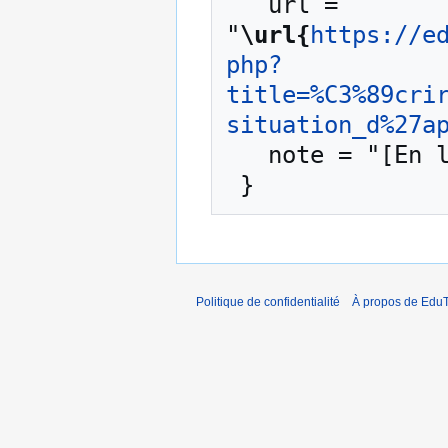
   url = 
"
\url{
https://e
php?
title=%C3%89cri
situation_d%27a
   note = "[En ligne ; accédé le 9-août-2026]"

Politique de confidentialité
À propos de EduT