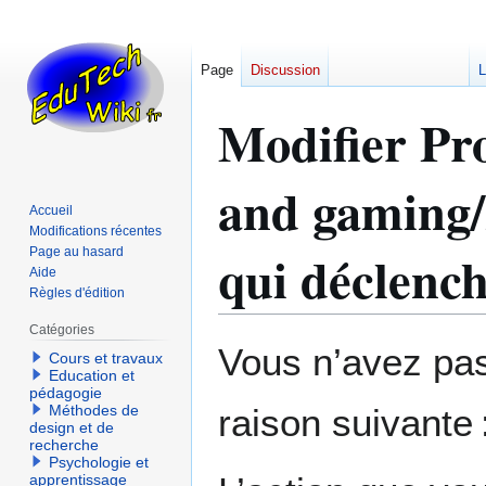
Page
Discussion
L
Modifier Pro
and gaming/L
Accueil
Modifications récentes
qui déclench
Page au hasard
Aide
Règles d'édition
Catégories
Aller
Aller
Vous n’avez pas 
Cours et travaux
à
à
Education et
la
la
pédagogie
Méthodes de
raison suivante 
navigation
recherche
design et de
recherche
Psychologie et
apprentissage