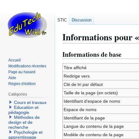
STIC
Discussion
Informations pour 
Informations de base
Aller
Aller
à
à
Accueil
Modifications récentes
la
la
Titre affiché
Page au hasard
navigation
recherche
Redirige vers
Aide
Règles d'édition
Clé de tri par défaut
Taille de la page (en octets)
Catégories
Identifiant dʼespace de noms
Cours et travaux
Education et
Espace de noms
pédagogie
Méthodes de
Identifiant de la page
design et de
Langue du contenu de la page
recherche
Psychologie et
Modèle de contenu de la page
apprentissage