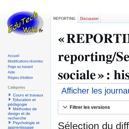
REPORTING
Discussion
« REPORTI
reporting/S
Accueil
Modifications récentes
sociale » : h
Page au hasard
Aide
Règles d'édition
Catégories
Afficher les journ
Cours et travaux
Education et
Aller
Aller
pédagogie
Filtrer les versions
Méthodes de
à
à
design et de
la
la
recherche
navigation
recherche
Sélection du dif
Psychologie et
apprentissage