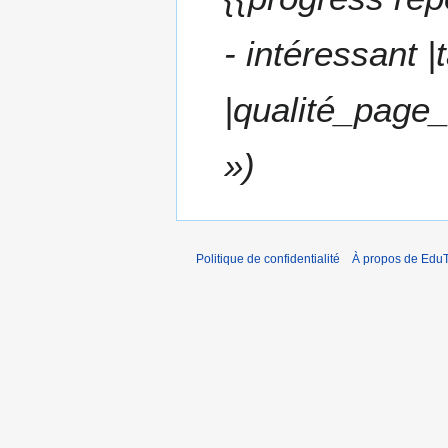
m
b
- intéressant |
r
e
2
|qualité_page_w
0
1
»
5
Politique de confidentialité
À propos de EduT