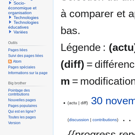
Socio-
économique et
à comparer et a
organisation
Technologies
Technologies
bas.
éducatives
Variées
Outils
Légende :
(actu
Pages liées
Suivi des pages liées
(diff)
= différen
Atom
Pages spéciales
Informations sur la page
m
= modificatio
Big brother
Pointage des
contributions
3
30 novem
Nouvelles pages
actu
diff
0
Pages populaires
n
Qui est en ligne?
o
Toutes les pages
discussion
contributions
v
Version
e
{{progress repo