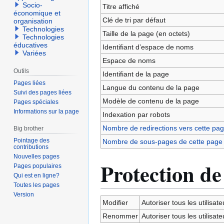
navigation
recherche
Socio-
Titre affiché
économique et
Clé de tri par défaut
organisation
Technologies
Taille de la page (en octets)
Technologies
éducatives
Identifiant dʼespace de noms
Variées
Espace de noms
Outils
Identifiant de la page
Pages liées
Langue du contenu de la page
Suivi des pages liées
Modèle de contenu de la page
Pages spéciales
Informations sur la page
Indexation par robots
Nombre de redirections vers cette pa
Big brother
Pointage des
Nombre de sous-pages de cette page
contributions
Nouvelles pages
Protection de
Pages populaires
Qui est en ligne?
Toutes les pages
Version
Modifier
Autoriser tous les utilisateu
Renommer
Autoriser tous les utilisateu