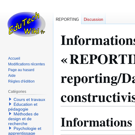
REPORTING
Discussion
Information
« REPORTI
Accueil
Modifications récentes
reporting/Da
Page au hasard
Aide
Règles d'édition
constructivi
Catégories
Cours et travaux
Education et
pédagogie
Méthodes de
Informations
Aller
Aller
design et de
à
à
recherche
Psychologie et
la
la
apprentissage