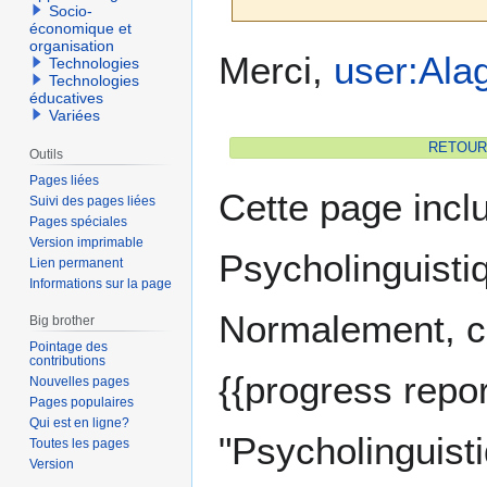
Socio-
économique et
organisation
Aller
Aller
Merci,
user:Ala
Technologies
à
à
Technologies
éducatives
la
la
Variées
navigation
recherche
RETOUR à
Outils
Pages liées
Cette page incl
Suivi des pages liées
Pages spéciales
Version imprimable
Psycholinguistiq
Lien permanent
Informations sur la page
Normalement, cet
Big brother
Pointage des
contributions
{{progress repor
Nouvelles pages
Pages populaires
Qui est en ligne?
"Psycholinguisti
Toutes les pages
Version