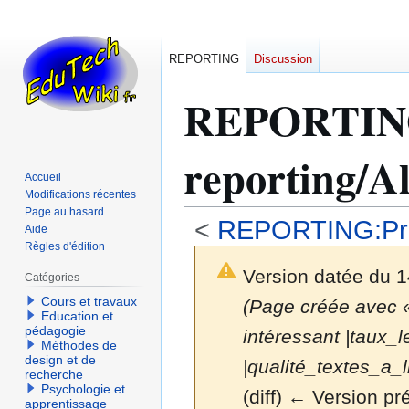
REPORTING
Discussion
REPORTI
reporting/Al
Accueil
Modifications récentes
Page au hasard
<
REPORTING:Prog
Aide
Règles d'édition
Version datée du 
Catégories
Cours et travaux
(Page créée avec « {
Education et
pédagogie
intéressant |taux_l
Méthodes de
design et de
|qualité_textes_a_li
recherche
Psychologie et
(diff) ← Version pré
apprentissage