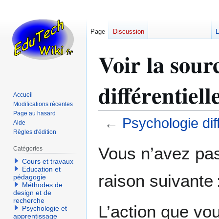
Page
Discussion
L
Voir la sour
différentiel
Accueil
Modifications récentes
Page au hasard
←
Psychologie dif
Aide
Règles d'édition
Aller
Aller
Vous n’avez pas 
Catégories
à
à
Cours et travaux
la
la
Education et
raison suivante 
navigation
recherche
pédagogie
Méthodes de
design et de
recherche
L’action que vo
Psychologie et
apprentissage