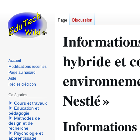
Page
Discussion
Informations
hybride et c
Accueil
Modifications récentes
environneme
Page au hasard
Aide
Règles d'édition
Nestlé »
Catégories
Cours et travaux
Education et
pédagogie
Méthodes de
Informations
Aller
Aller
design et de
à
à
recherche
Psychologie et
la
la
apprentissage