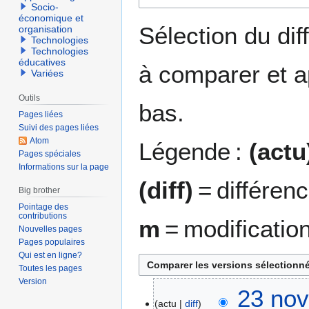
Socio-
la
la
économique et
navigation
recherche
Sélection du dif
organisation
Technologies
Technologies
éducatives
à comparer et a
Variées
Outils
bas.
Pages liées
Suivi des pages liées
Atom
Légende :
(actu
Pages spéciales
Informations sur la page
(diff)
= différen
Big brother
Pointage des
contributions
m
= modificatio
Nouvelles pages
Pages populaires
Qui est en ligne?
Toutes les pages
Version
2
23 nov
actu
diff
3