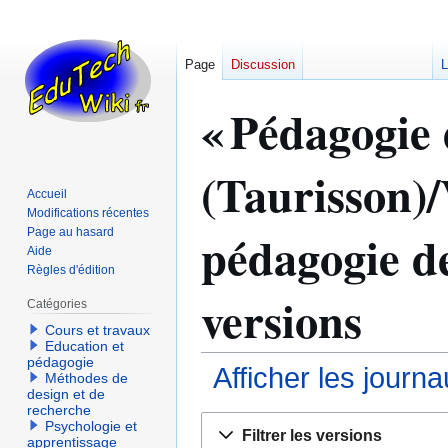
Page
Discussion
L
« Pédagogie d
(Taurisson)/
Accueil
Modifications récentes
pédagogie de 
Page au hasard
Aide
Règles d'édition
versions
Catégories
Cours et travaux
Education et
pédagogie
Afficher les journ
Méthodes de
design et de
recherche
Aller
Aller
Psychologie et
Filtrer les versions
apprentissage
à
à