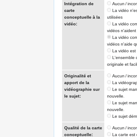
Intégration de
Aucun / inco
carte
La vidéo n'es
conceptuelle à la
utilisées
vidéo:
La vidéo comp
vidéos n'aident
La vidéo comp
vidéos n'aide 
La vidéo est 
L'ensemble de
originale et fac
Originalité et
Aucun / inco
apport de la
La vidéograph
vidéographie sur
Le sujet manq
le sujet:
nouvelle.
Le sujet manq
nouvelle.
Le sujet démo
Qualité de la carte
Aucun / inco
conceptuelle:
La carte est 