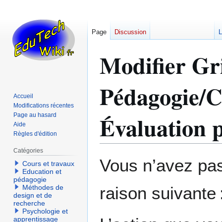
Page
Discussion
L
Modifier Gr
Pédagogie/C
Accueil
Modifications récentes
Évaluation 
Page au hasard
Aide
Règles d'édition
Catégories
Aller
Aller
Vous n’avez pas 
Cours et travaux
à
à
Education et
la
la
pédagogie
Méthodes de
raison suivante 
navigation
recherche
design et de
recherche
Psychologie et
apprentissage