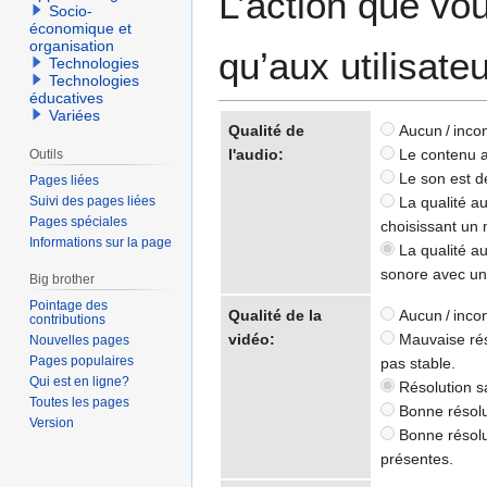
L’action que vo
Socio-
économique et
organisation
qu’aux utilisate
Technologies
Technologies
éducatives
Variées
Qualité de
Aucun / inco
l'audio:
Le contenu au
Outils
Le son est de
Pages liées
Suivi des pages liées
La qualité au
Pages spéciales
choisissant un 
Informations sur la page
La qualité au
sonore avec un 
Big brother
Pointage des
Qualité de la
Aucun / inco
contributions
vidéo:
Mauvaise réso
Nouvelles pages
Pages populaires
pas stable.
Qui est en ligne?
Résolution sa
Toutes les pages
Bonne résolut
Version
Bonne résolu
présentes.