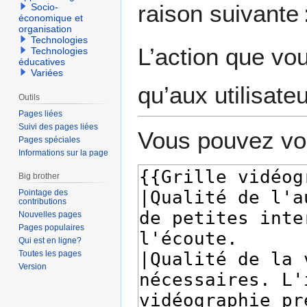
raison suivante 
Socio-
navigation
recherche
économique et
organisation
Technologies
L’action que vo
Technologies
éducatives
Variées
qu’aux utilisate
Outils
Pages liées
Suivi des pages liées
Vous pouvez voi
Pages spéciales
Informations sur la page
Big brother
Pointage des
contributions
Nouvelles pages
Pages populaires
Qui est en ligne?
Toutes les pages
Version