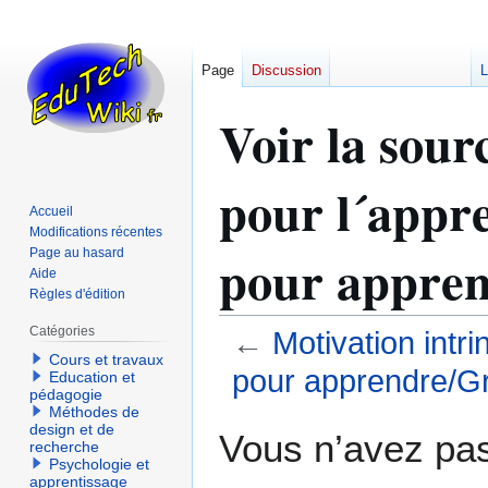
Page
Discussion
L
Voir la sour
pour l´appre
Accueil
Modifications récentes
pour appren
Page au hasard
Aide
Règles d'édition
Catégories
←
Motivation intr
Cours et travaux
pour apprendre/Gr
Education et
pédagogie
Méthodes de
Aller
Aller
design et de
Vous n’avez pas 
recherche
à
à
Psychologie et
la
la
apprentissage