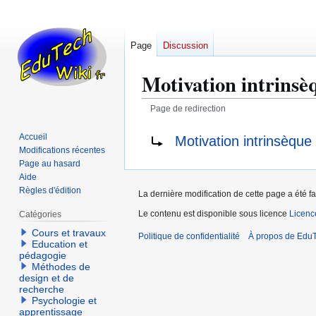
Page
Discussion
Motivation intrinsè
Page de redirection
Aller
Aller
Rediriger vers :
Accueil
Motivation intrinsèque
à
à
Modifications récentes
la
la
Page au hasard
Aide
navigation
recherche
Règles d'édition
La dernière modification de cette page a été fa
Le contenu est disponible sous licence
Licen
Catégories
Cours et travaux
Politique de confidentialité
À propos de EduT
Education et
pédagogie
Méthodes de
design et de
recherche
Psychologie et
apprentissage