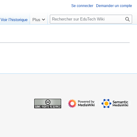
Se connecter
Demander un compte
R
Voir l’historique
Plus
e
c
h
e
r
c
h
e
r