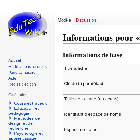
Modèle
Discussion
Informations pour «
Informations de base
Aller
Aller
à
à
Accueil
Modifications récentes
la
la
Titre affiché
Page au hasard
navigation
recherche
Aide
Clé de tri par défaut
Règles d'édition
Catégories
Taille de la page (en octets)
Cours et travaux
Education et
pédagogie
Identifiant dʼespace de noms
Méthodes de
design et de
recherche
Espace de noms
Psychologie et
apprentissage