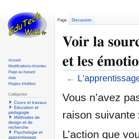
Page
Discussion
Voir la sou
et les émoti
Accueil
Modifications récentes
Page au hasard
←
L'apprentissag
Aide
Règles d'édition
Aller
Aller
Vous n’avez pas 
Catégories
à
à
Cours et travaux
la
la
Education et
raison suivante 
navigation
recherche
pédagogie
Méthodes de
design et de
recherche
L’action que vo
Psychologie et
apprentissage