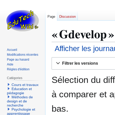
Page
Discussion
« Gdevelop »
Afficher les journ
Accueil
Modifications récentes
Aller
Aller
Page au hasard
Filtrer les versions
Aide
à
à
Règles d'édition
la
la
navigation
recherche
Sélection du dif
Catégories
Cours et travaux
Education et
à comparer et a
pédagogie
Méthodes de
design et de
recherche
bas.
Psychologie et
apprentissage