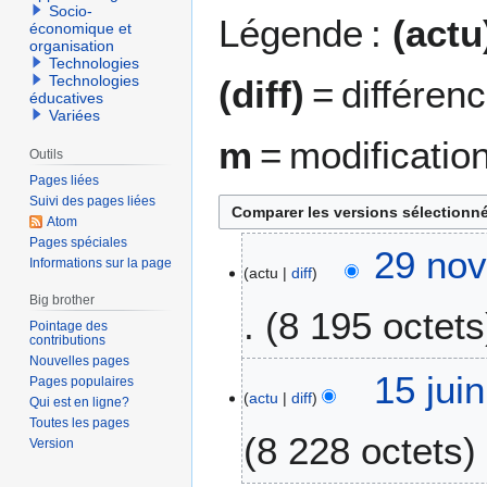
Socio-
Légende :
(actu
économique et
organisation
Technologies
Technologies
(diff)
= différen
éducatives
Variées
m
= modificatio
Outils
Pages liées
Suivi des pages liées
Atom
Pages spéciales
2
29 nov
Informations sur la page
actu
diff
9
n
Big brother
8 195 octets
o
Pointage des
contributions
v
Nouvelles pages
A
e
1
15 jui
Pages populaires
u
m
actu
diff
5
Qui est en ligne?
c
b
j
Toutes les pages
8 228 octets
u
r
Version
u
n
e
i
r