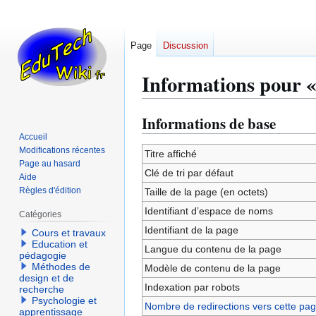
Page
Discussion
Informations pour « 
Informations de base
Aller
Aller
à
à
Accueil
Modifications récentes
la
la
Titre affiché
Page au hasard
navigation
recherche
Clé de tri par défaut
Aide
Règles d'édition
Taille de la page (en octets)
Identifiant dʼespace de noms
Catégories
Identifiant de la page
Cours et travaux
Education et
Langue du contenu de la page
pédagogie
Méthodes de
Modèle de contenu de la page
design et de
Indexation par robots
recherche
Psychologie et
Nombre de redirections vers cette pa
apprentissage