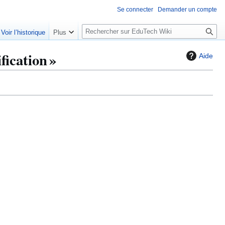
Se connecter
Demander un compte
R
Voir l’historique
Plus
e
c
fication »
Aide
h
e
r
c
h
e
r