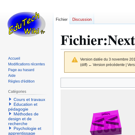
Fichier
Discussion
Fichier
:
Next
Accueil
Version datée du 3 novembre 20
Modifications récentes
(diff) ← Version précédente | Versi
Page au hasard
Aide
Aller
Aller
Règles d'édition
à
à
Catégories
la
la
Cours et travaux
navigation
recherche
Education et
pédagogie
Méthodes de
design et de
recherche
Psychologie et
apprentissage