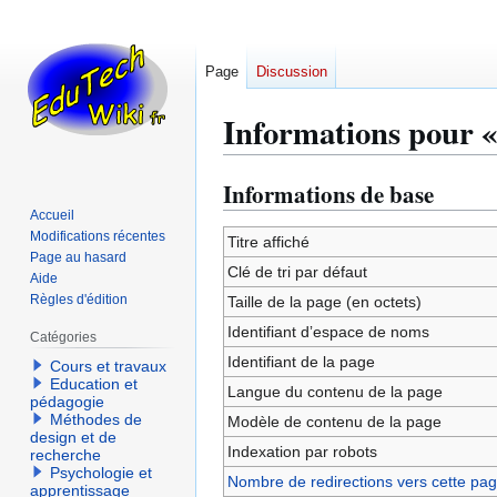
Page
Discussion
Informations pour «
Informations de base
Aller
Aller
à
à
Accueil
Modifications récentes
la
la
Titre affiché
Page au hasard
navigation
recherche
Clé de tri par défaut
Aide
Règles d'édition
Taille de la page (en octets)
Identifiant dʼespace de noms
Catégories
Identifiant de la page
Cours et travaux
Education et
Langue du contenu de la page
pédagogie
Méthodes de
Modèle de contenu de la page
design et de
Indexation par robots
recherche
Psychologie et
Nombre de redirections vers cette pa
apprentissage