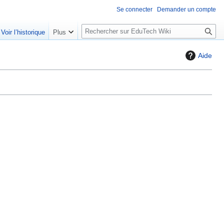
Se connecter
Demander un compte
R
Voir l’historique
Plus
e
c
Aide
h
e
r
c
h
e
r