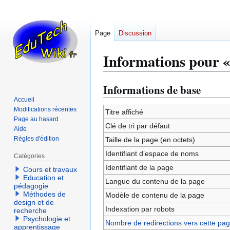
Page
Discussion
Informations pour «
Informations de base
Aller
Aller
à
à
Accueil
Modifications récentes
la
la
Titre affiché
Page au hasard
navigation
recherche
Clé de tri par défaut
Aide
Règles d'édition
Taille de la page (en octets)
Identifiant dʼespace de noms
Catégories
Identifiant de la page
Cours et travaux
Education et
Langue du contenu de la page
pédagogie
Méthodes de
Modèle de contenu de la page
design et de
Indexation par robots
recherche
Psychologie et
Nombre de redirections vers cette pa
apprentissage