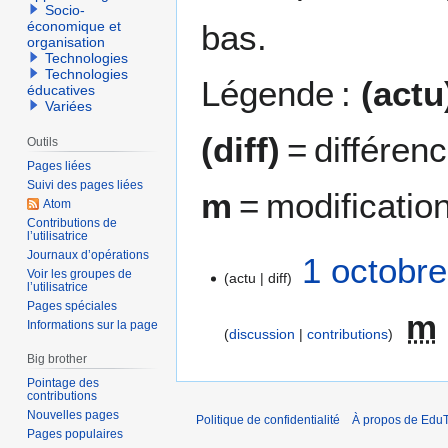
Socio-
bas.
économique et
organisation
Technologies
Technologies
Légende :
(actu
éducatives
Variées
(diff)
= différen
Outils
Pages liées
Suivi des pages liées
m
= modificatio
Atom
Contributions de
l’utilisatrice
Journaux d’opérations
1
1 octobr
Voir les groupes de
actu
diff
o
l’utilisatrice
c
Pages spéciales
m
t
Informations sur la page
discussion
contributions
o
Big brother
b
Pointage des
r
contributions
e
Nouvelles pages
Politique de confidentialité
À propos de EduT
2
Pages populaires