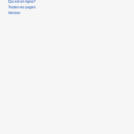
Qui est en ligne?
0
Toutes les pages
1
Version
2