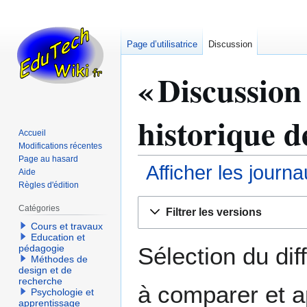
Page d’utilisatrice
Discussion
« Discussion 
historique d
Accueil
Modifications récentes
Page au hasard
Afficher les journ
Aide
Règles d'édition
Aller
Aller
Catégories
Filtrer les versions
à
à
Cours et travaux
la
la
Education et
navigation
recherche
Sélection du dif
pédagogie
Méthodes de
design et de
recherche
à comparer et a
Psychologie et
apprentissage