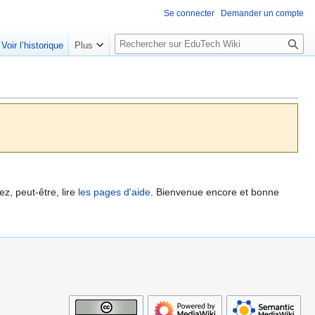
Se connecter
Demander un compte
R
Voir l’historique
Plus
e
c
h
e
r
c
h
e
r
z, peut-être, lire
les pages d'aide
. Bienvenue encore et bonne