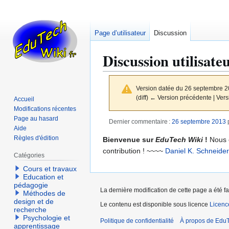
Page d’utilisateur
Discussion
Discussion utilisate
Version datée du 26 septembre 2
(diff) ← Version précédente | Versi
Accueil
Modifications récentes
Page au hasard
Dernier commentaire :
26 septembre 2013
p
Aide
Règles d'édition
Aller
Aller
Bienvenue sur
EduTech Wiki
!
Nous e
à
à
contribution ! ~~~~
Daniel K. Schneider
Catégories
la
la
Cours et travaux
navigation
recherche
Education et
pédagogie
La dernière modification de cette page a été f
Méthodes de
design et de
Le contenu est disponible sous licence
Licen
recherche
Psychologie et
Politique de confidentialité
À propos de EduT
apprentissage