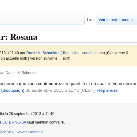
Lire
Voir le texte source
ur
:
Rosana
013 à 11:40 par
Daniel K. Schneider
(
discussion
|
contributions
)
(Bienvenue !)
on actuelle (diff) | Version suivante → (diff)
ar Daniel K. Schneider
spérons que vous contribuerez en quantité et en qualité. Vous désirere
(
discussion
)
26 septembre 2013 à 11:40 (CEST)
Répondre
aite le 26 septembre 2013 à 11:40.
ce CC BY-NC-SA
sauf mention contraire.
ech Wiki
Avertissements