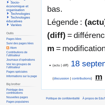
Socio-
bas.
économique et
organisation
Technologies
Technologies
Légende :
(actu
éducatives
Variées
(diff)
= différen
Outils
Pages liées
Suivi des pages liées
m
= modificatio
Atom
Contributions de
l’utilisateur
Journaux d’opérations
1
18 septe
Voir les groupes de
actu
diff
8
l’utilisateur
s
Pages spéciales
m
e
Informations sur la page
discussion
contributions
p
Big brother
t
Pointage des
e
contributions
m
Nouvelles pages
Politique de confidentialité
À propos de EduT
b
Pages populaires