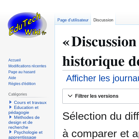
Page d’utilisateur
Discussion
« Discussion
historique d
Accueil
Modifications récentes
Page au hasard
Afficher les journ
Aide
Règles d'édition
Aller
Aller
Catégories
Filtrer les versions
à
à
Cours et travaux
la
la
Education et
navigation
recherche
Sélection du dif
pédagogie
Méthodes de
design et de
recherche
à comparer et a
Psychologie et
apprentissage