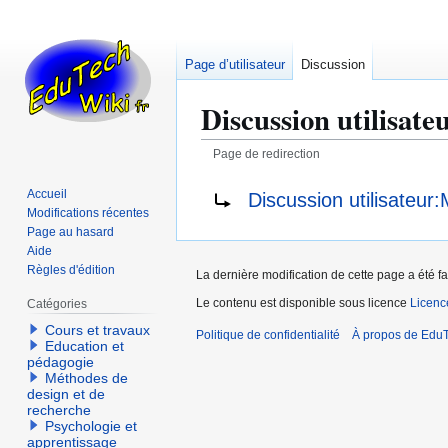
Page d’utilisateur
Discussion
Discussion utilisate
Page de redirection
Aller
Aller
Rediriger vers :
Accueil
Discussion utilisateur
à
à
Modifications récentes
la
la
Page au hasard
Aide
navigation
recherche
Règles d'édition
La dernière modification de cette page a été f
Le contenu est disponible sous licence
Licen
Catégories
Cours et travaux
Politique de confidentialité
À propos de EduT
Education et
pédagogie
Méthodes de
design et de
recherche
Psychologie et
apprentissage